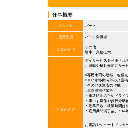
仕事概要
求人区分
パート
雇用形態
パート労働者
その他
募集の理由
増車（業務拡大）
デイサービスを利用され
。運転や移動介助にサー
○専用車両の運転、各種
○車いす移動時等の介護
○その他送迎表の作成
○車両清掃作業等
＊事故防止のためドライ
＊車いす操作や歩行介助
＊勤務日数・就業時間は
仕事の内容
＊雇用期間満了後、１年
お電話やショートメッセ