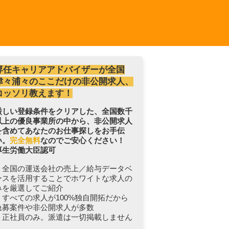
専任キャリアアドバイザーが全国
津々浦々のここだけの非公開求人、
コッソリ教えます！
厳しい登録条件をクリアした、全国数千
以上の優良事業所の中から、非公開求人
を含めてあなたのお仕事探しをお手伝
い。
完全無料
なのでご安心ください！
厚生労働大臣認可
・全国の運送会社の売上／給与データベ
ースを活用することでホワイトな求人の
みを厳選してご紹介
・すべての求人が100%独自開拓だから
急募案件や非公開求人が多数
・正社員のみ。派遣は一切掲載しません