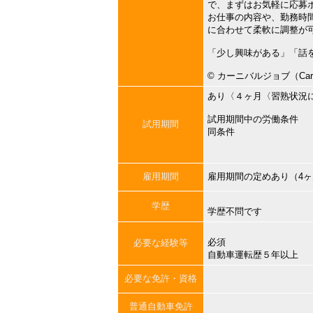
で、まずはお気軽に応募
お仕事の内容や、勤務時
に合わせて柔軟に調整が
「少し興味がある」「話
©︎ カーニバルジョブ（Carni
あり〈４ヶ月〈習熟状況
試用期間中の労働条件
試用期間
同条件
雇用期間
雇用期間の定めあり（4
学歴
学歴不問です
必須
必要な経験等
自動車運転歴５年以上
必要な免許・資格
普通自動車免許