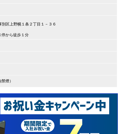
幌市厚別区上野幌１条２丁目１－３６
ス停から徒歩１分
内禁煙）