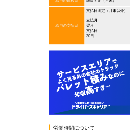
給与の締め日
締日固定（月末）
支払日固定（月末以外）
支払月
給与の支払日
翌月
支払日
20日
労働時間について