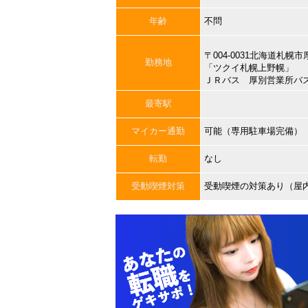
年齢
不問
〒004-0031北海道札
勤務地
「ツクイ札幌上野幌」
ＪＲバス 厚別営業所バ
最寄駅
マイカー通勤
可能（専用駐車場完備）
転勤
なし
受動喫煙対策
受動喫煙の対策あり（屋