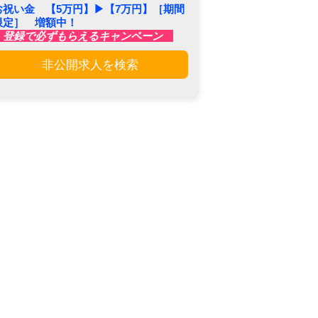
お祝い金 【5万円】▶︎【7万円】［期間
限定］ 増額中！
登録で必ずもらえるキャンペーン
非公開求人を検索