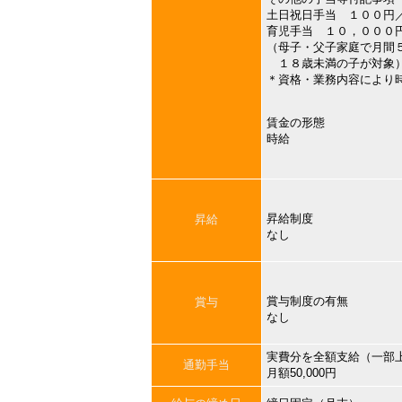
土日祝日手当 １００円
育児手当 １０，０００
（母子・父子家庭で月間
１８歳未満の子が対象
＊資格・業務内容により
賃金の形態
時給
昇給制度
昇給
なし
賞与制度の有無
賞与
なし
実費分を全額支給（一部
通勤手当
月額50,000円