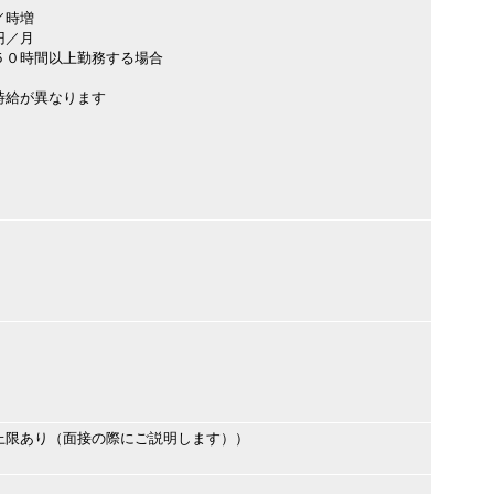
／時増
円／月
５０時間以上勤務する場合
）
時給が異なります
上限あり（面接の際にご説明します））