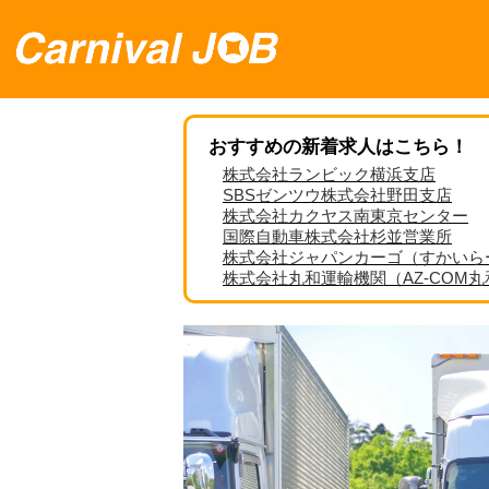
おすすめの新着求人はこちら！
株式会社ランビック横浜支店
SBSゼンツウ株式会社野田支店
株式会社カクヤス南東京センター
国際自動車株式会社杉並営業所
株式会社ジャパンカーゴ（すかいら
株式会社丸和運輸機関（AZ-COM