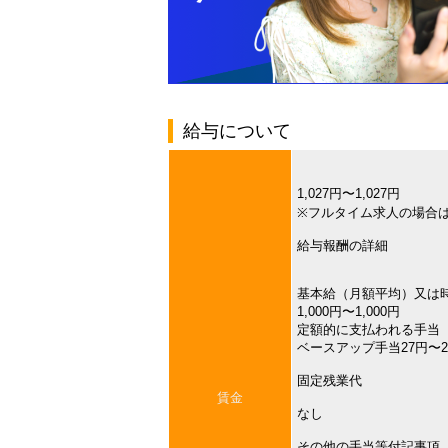
給与について
1,027円〜1,027円
※フルタイム求人の場合
給与報酬の詳細
基本給（月額平均）又は
1,000円〜1,000円
定額的に支払われる手当
ベースアップ手当27円〜2
固定残業代
賃金
なし
その他の手当等付記事項