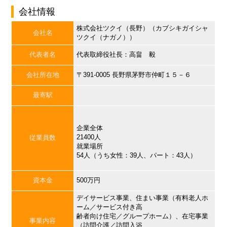
会社情報
株式会社ツクイ（長野）（カブシキガイシャ
会社名
ツクイ（ナガノ））
代表者名
代表取締役社長：高畠 毅
会社所在地
〒391-0005 長野県茅野市仲町１５－６
最寄駅
企業全体
21400人
従業員数
就業場所
54人（うち女性：39人、パート：43人）
資本金
500万円
デイサービス事業、住まい事業（有料老人ホ
ーム／サービス付き高
齢者向け住宅／グループホーム）、在宅事業
事業内容
（訪問介護／訪問入浴