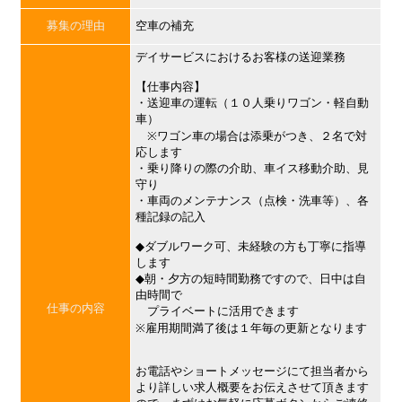
募集の理由
空車の補充
デイサービスにおけるお客様の送迎業務
【仕事内容】
・送迎車の運転（１０人乗りワゴン・軽自動
車）
※ワゴン車の場合は添乗がつき、２名で対
応します
・乗り降りの際の介助、車イス移動介助、見
守り
・車両のメンテナンス（点検・洗車等）、各
種記録の記入
◆ダブルワーク可、未経験の方も丁寧に指導
します
◆朝・夕方の短時間勤務ですので、日中は自
由時間で
仕事の内容
プライベートに活用できます
※雇用期間満了後は１年毎の更新となります
お電話やショートメッセージにて担当者から
より詳しい求人概要をお伝えさせて頂きます