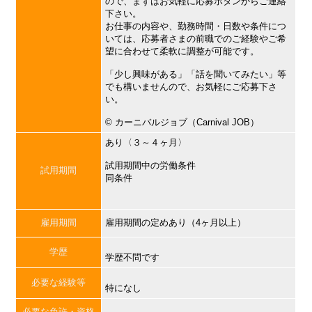
ので、まずはお気軽に応募ボタンからご連絡
下さい。
お仕事の内容や、勤務時間・日数や条件につ
いては、応募者さまの前職でのご経験やご希
望に合わせて柔軟に調整が可能です。
「少し興味がある」「話を聞いてみたい」等
でも構いませんので、お気軽にご応募下さ
い。
©︎ カーニバルジョブ（Carnival JOB）
あり〈３～４ヶ月〉
試用期間中の労働条件
試用期間
同条件
雇用期間
雇用期間の定めあり（4ヶ月以上）
学歴
学歴不問です
必要な経験等
特になし
必要な免許・資格