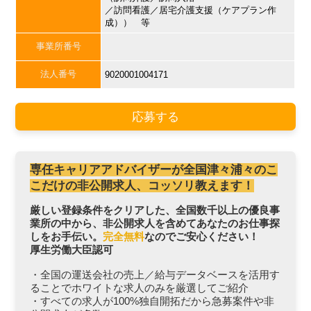
／訪問看護／居宅介護支援（ケアプラン作
成）） 等
事業所番号
法人番号
9020001004171
応募する
専任キャリアアドバイザーが全国津々浦々のこ
こだけの非公開求人、コッソリ教えます！
厳しい登録条件をクリアした、全国数千以上の優良事
業所の中から、非公開求人を含めてあなたのお仕事探
しをお手伝い。
完全無料
なのでご安心ください！
厚生労働大臣認可
・全国の運送会社の売上／給与データベースを活用す
ることでホワイトな求人のみを厳選してご紹介
・すべての求人が100%独自開拓だから急募案件や非