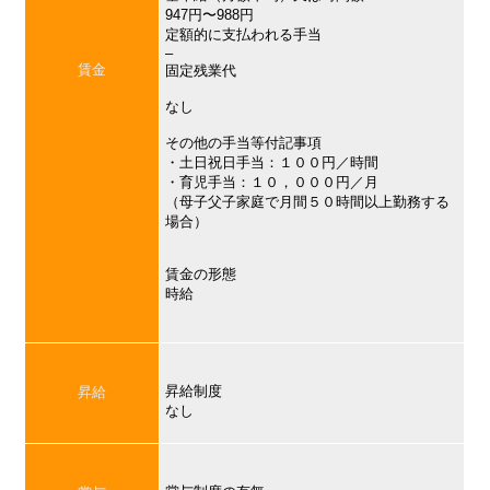
947円〜988円
定額的に支払われる手当
–
賃金
固定残業代
なし
その他の手当等付記事項
・土日祝日手当：１００円／時間
・育児手当：１０，０００円／月
（母子父子家庭で月間５０時間以上勤務する
場合）
賃金の形態
時給
昇給制度
昇給
なし