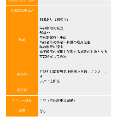
普通自動車免許
制限あり（相談可）
年齢制限の範囲
60歳〜
年齢制限該当事由
年齢
高齢者等の特定年齢層の雇用促進
年齢制限の理由
高年齢者の雇用を促進する施策の対象となる
方に限定して募集
〒386-1102長野県上田市上田原１２２２－１
勤務地
４
ツクイ上田原
最寄駅
マイカー通勤
可能（専用駐車場完備）
転勤
なし