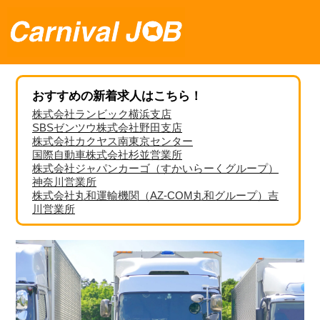
おすすめの新着求人はこちら！
株式会社ランビック横浜支店
SBSゼンツウ株式会社野田支店
株式会社カクヤス南東京センター
国際自動車株式会社杉並営業所
株式会社ジャパンカーゴ（すかいらーくグループ）
神奈川営業所
株式会社丸和運輸機関（AZ-COM丸和グループ）吉
川営業所