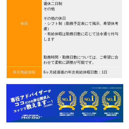
週休二日制
その他
その他の休日
休日
・シフト制（勤務予定表にて掲示、希望休考
慮）
・有給休暇は勤務日数に応じて法令通り付与
します
勤務時間・勤務日数については、ご希望に合
わせて柔軟に調整が可能です。
年次有給休暇
6ヶ月経過後の年次有給休暇日数：1日