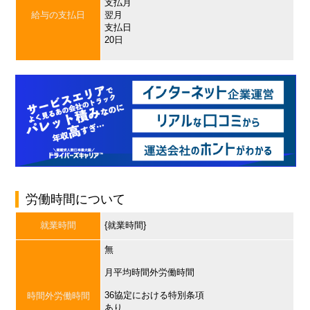
支払月
給与の支払日
翌月
支払日
20日
労働時間について
就業時間
{就業時間}
無
月平均時間外労働時間
36協定における特別条項
時間外労働時間
あり