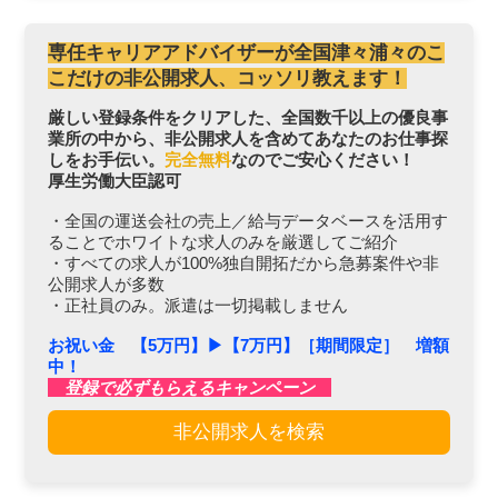
専任キャリアアドバイザーが全国津々浦々のこ
こだけの非公開求人、コッソリ教えます！
厳しい登録条件をクリアした、全国数千以上の優良事
業所の中から、非公開求人を含めてあなたのお仕事探
しをお手伝い。
完全無料
なのでご安心ください！
厚生労働大臣認可
・全国の運送会社の売上／給与データベースを活用す
ることでホワイトな求人のみを厳選してご紹介
・すべての求人が100%独自開拓だから急募案件や非
公開求人が多数
・正社員のみ。派遣は一切掲載しません
お祝い金 【5万円】▶︎【7万円】［期間限定］ 増額
中！
登録で必ずもらえるキャンペーン
非公開求人を検索