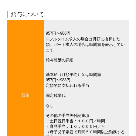
給与について
957円〜988円
※フルタイム求人の場合は月額に換算した
額、パート求人の場合は時間額を表示してい
ます
給与報酬の詳細
基本給（月額平均）又は時間額
957円〜988円
定額的に支払われる手当
–
賃金
固定残業代
なし
その他の手当等付記事項
・土日祝日手当：１００円／時間
・育児手当：１０，０００円／月
（母子父子家庭で月間５０時間以上勤務する