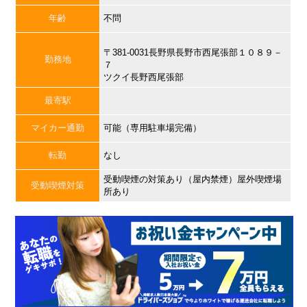
年齢
不問
〒381-0031長野県長野市西尾張部１０８９－
勤務地
７
ツクイ長野西尾張部
最寄駅
マイカー通勤
可能（専用駐車場完備）
転勤
なし
受動喫煙の対策あり（屋内禁煙）屋外喫煙場
受動喫煙対策
所あり