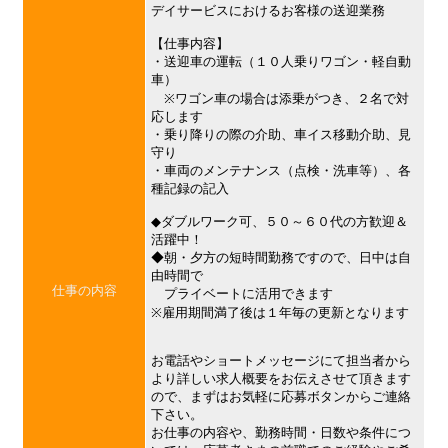
デイサービスにおけるお客様の送迎業務
【仕事内容】
・送迎車の運転（１０人乗りワゴン・軽自動
車）
※ワゴン車の場合は添乗がつき、２名で対
応します
・乗り降りの際の介助、車イス移動介助、見
守り
・車両のメンテナンス（点検・洗車等）、各
種記録の記入
◆ダブルワーク可、５０～６０代の方歓迎＆
活躍中！
◆朝・夕方の短時間勤務ですので、日中は自
由時間で
仕事の内容
プライベートに活用できます
※雇用期間満了後は１年毎の更新となります
お電話やショートメッセージにて担当者から
より詳しい求人概要をお伝えさせて頂きます
ので、まずはお気軽に応募ボタンからご連絡
下さい。
お仕事の内容や、勤務時間・日数や条件につ