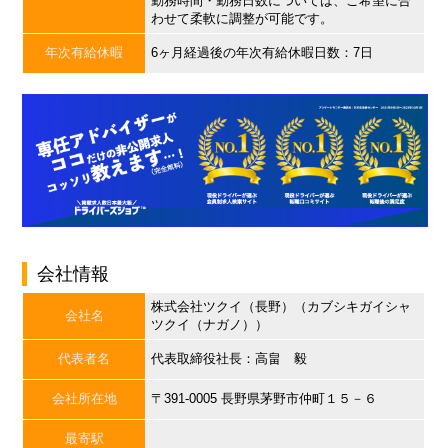
勤務時間・勤務日数については、ご希望に合
わせて柔軟に調整が可能です。
年次有給休暇
6ヶ月経過後の年次有給休暇日数：7日
会社情報
株式会社ツクイ（長野）（カブシキガイシャ
会社名
ツクイ（ナガノ））
代表者名
代表取締役社長：高畠 毅
会社所在地
〒391-0005 長野県茅野市仲町１５－６
最寄駅