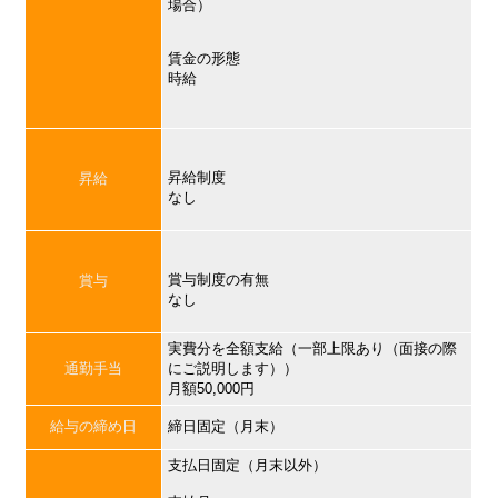
場合）
賃金の形態
時給
昇給制度
昇給
なし
賞与制度の有無
賞与
なし
実費分を全額支給（一部上限あり（面接の際
通勤手当
にご説明します））
月額50,000円
給与の締め日
締日固定（月末）
支払日固定（月末以外）