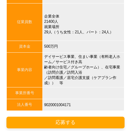
企業全体
21400人
従業員数
就業場所
29人（うち女性：21人、パート：24人）
資本金
500万円
デイサービス事業、住まい事業（有料老人ホ
ーム／サービス付き高
齢者向け住宅／グループホーム）、在宅事業
事業内容
（訪問介護／訪問入浴
／訪問看護／居宅介護支援（ケアプラン作
成）） 等
事業所番号
法人番号
9020001004171
応募する