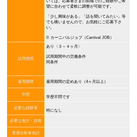
いては、応募者さまの前職でのご経験やご希
望に合わせて柔軟に調整が可能です。
「少し興味がある」「話を聞いてみたい」等
でも構いませんので、お気軽にご応募下さ
い。
©︎ カーニバルジョブ（Carnival JOB）
あり〈３～４ヶ月〉
試用期間中の労働条件
試用期間
同条件
雇用期間
雇用期間の定めあり（4ヶ月以上）
学歴
学歴不問です
必要な経験等
特になし
必要な免許・資格
普通自動車免許