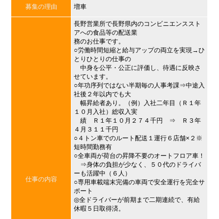
募集の理由
増車
長野営業所で長野県内のコンビニエンススト
アへの食品等の配送業
務のお仕事です。
○労働時間短縮と給与アップの両立を実現→ひ
とりひとりの仕事の
中身を公平・公正に評価し、待遇に反映さ
せています。
○年功序列ではない半期毎の人事考課⇒中途入
社後２年以内でも大
幅昇給者あり。（例）入社二年目（Ｒ１年
１０月入社）総収入実
績 Ｒ１年１０月２７４千円 ⇒ Ｒ３年
４月３１１千円
○４トン車でのルート配送１運行６店舗×２※
短時間勤務有
○全車両が荷台の昇降不要のオートフロア車！
⇒身体の負担が少なく、５０代のドライバ
ーも活躍中（６人）
仕事の内容
○専用車載端末完備の車両で安全運行を完全サ
ポート
◎全ドライバーが前期まで二期連続で、有給
休暇５日取得済。