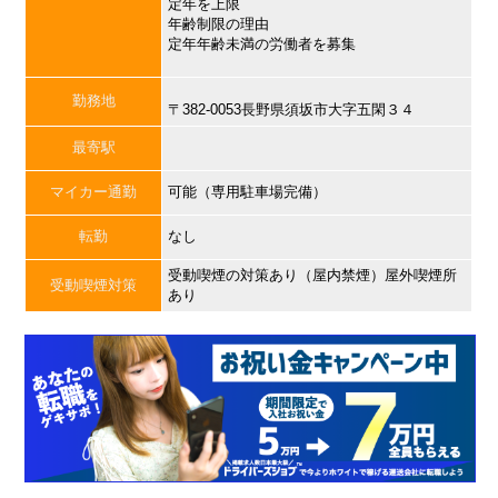
定年を上限
年齢制限の理由
定年年齢未満の労働者を募集
勤務地
〒382-0053長野県須坂市大字五閑３４
最寄駅
マイカー通勤
可能（専用駐車場完備）
転勤
なし
受動喫煙の対策あり（屋内禁煙）屋外喫煙所
受動喫煙対策
あり