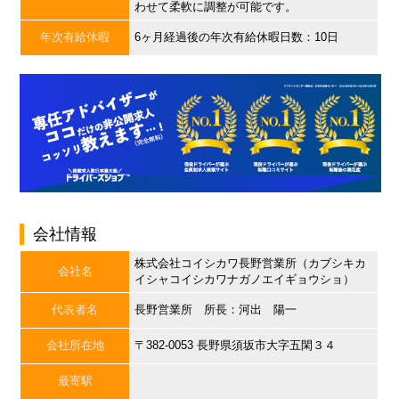
わせて柔軟に調整が可能です。
年次有給休暇
6ヶ月経過後の年次有給休暇日数：10日
会社情報
株式会社コイシカワ長野営業所（カブシキカ
会社名
イシャコイシカワナガノエイギョウショ）
代表者名
長野営業所 所長：河出 陽一
会社所在地
〒382-0053 長野県須坂市大字五閑３４
最寄駅