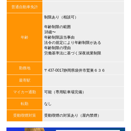
普通自動車免許
制限あり（相談可）
年齢制限の範囲
18歳〜
年齢
年齢制限該当事由
法令の規定により年齢制限がある
年齢制限の理由
労働基準法に基づく深夜就業制限
勤務地
〒437-0017静岡県袋井市鷲巣６３６
最寄駅
マイカー通勤
可能（専用駐車場完備）
転勤
なし
受動喫煙対策
受動喫煙の対策あり（屋内禁煙）