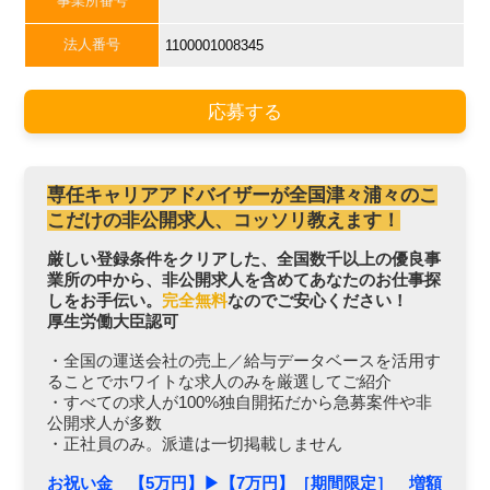
事業所番号
法人番号
1100001008345
応募する
専任キャリアアドバイザーが全国津々浦々のこ
こだけの非公開求人、コッソリ教えます！
厳しい登録条件をクリアした、全国数千以上の優良事
業所の中から、非公開求人を含めてあなたのお仕事探
しをお手伝い。
完全無料
なのでご安心ください！
厚生労働大臣認可
・全国の運送会社の売上／給与データベースを活用す
ることでホワイトな求人のみを厳選してご紹介
・すべての求人が100%独自開拓だから急募案件や非
公開求人が多数
・正社員のみ。派遣は一切掲載しません
お祝い金 【5万円】▶︎【7万円】［期間限定］ 増額