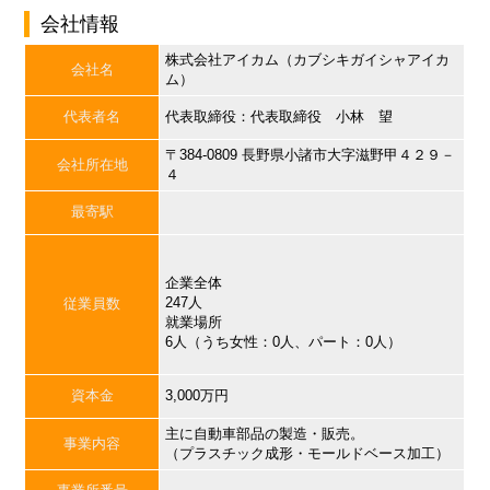
会社情報
株式会社アイカム（カブシキガイシャアイカ
会社名
ム）
代表者名
代表取締役：代表取締役 小林 望
〒384-0809 長野県小諸市大字滋野甲４２９－
会社所在地
４
最寄駅
企業全体
247人
従業員数
就業場所
6人（うち女性：0人、パート：0人）
資本金
3,000万円
主に自動車部品の製造・販売。
事業内容
（プラスチック成形・モールドベース加工）