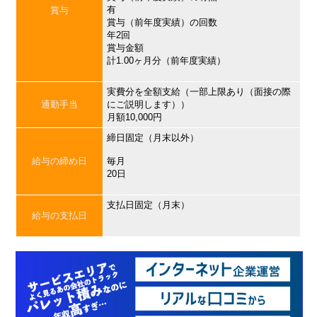
有
賞与
賞与（前年度実績）の回数
年2回
賞与金額
計1.00ヶ月分（前年度実績）
実費分を全額支給（一部上限あり（面接の際
通勤手当
にご説明します））
月額10,000円
締日固定（月末以外）
給与の締め日
毎月
20日
支払日固定（月末）
給与の支払日