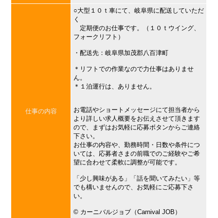
○大型１０ｔ車にて、岐阜県に配送していただ
く
定期便のお仕事です。（１０ｔウイング、
フォークリフト）
・配送先：岐阜県加茂郡八百津町
＊リフトでの作業なので力仕事はありませ
ん。
＊１泊運行は、ありません。
お電話やショートメッセージにて担当者から
仕事の内容
より詳しい求人概要をお伝えさせて頂きます
ので、まずはお気軽に応募ボタンからご連絡
下さい。
お仕事の内容や、勤務時間・日数や条件につ
いては、応募者さまの前職でのご経験やご希
望に合わせて柔軟に調整が可能です。
「少し興味がある」「話を聞いてみたい」等
でも構いませんので、お気軽にご応募下さ
い。
©︎ カーニバルジョブ（Carnival JOB）