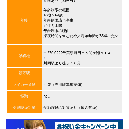
制限あり（相談可）
年齢制限の範囲
18歳〜64歳
年齢
年齢制限該当事由
定年を上限
年齢制限の理由
深夜時間を含むため／定年年齢が65歳のため
〒270-0222千葉県野田市木間ケ瀬５１４７－
勤務地
５
川間駅より徒歩４０分
最寄駅
マイカー通勤
可能（専用駐車場完備）
転勤
なし
受動喫煙対策
受動喫煙の対策あり（屋内禁煙）