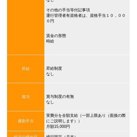
その他の手当等付記事項
運行管理者有資格者は、資格手当１０，００
０円
賃金の形態
時給
昇給制度
昇給
なし
賞与制度の有無
賞与
なし
実費分を全額支給（一部上限あり（面接の際
通勤手当
にご説明します））
月額15,000円
給与の締め日
締日固定（月末）