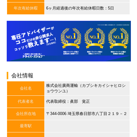
年次有給休暇
6ヶ月経過後の年次有給休暇日数：5日
会社情報
株式会社廣商運輸（カブシキカイシャヒロシ
会社名
ョウウンユ）
代表者名
代表取締役：眞部 覚正
会社所在地
〒344-0006 埼玉県春日部市八丁目２１９－２
最寄駅