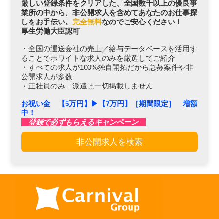
厳しい登録条件をクリアした、全国数千以上の優良事
業所の中から、非公開求人を含めてあなたのお仕事探
しをお手伝い。
完全無料
なのでご安心ください！
厚生労働大臣認可
・全国の運送会社の売上／給与データベースを活用す
ることでホワイトな求人のみを厳選してご紹介
・すべての求人が100%独自開拓だから急募案件や非
公開求人が多数
・正社員のみ。派遣は一切掲載しません
お祝い金 【5万円】▶︎【7万円】［期間限定］ 増額
中！
登録で必ずもらえるキャンペーン
非公開求人を検索