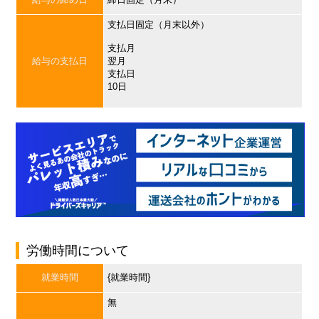
支払日固定（月末以外）
支払月
給与の支払日
翌月
支払日
10日
労働時間について
就業時間
{就業時間}
無