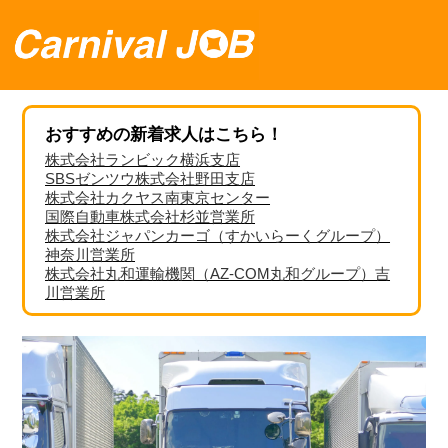
おすすめの新着求人はこちら！
株式会社ランビック横浜支店
SBSゼンツウ株式会社野田支店
株式会社カクヤス南東京センター
国際自動車株式会社杉並営業所
株式会社ジャパンカーゴ（すかいらーくグループ）
神奈川営業所
株式会社丸和運輸機関（AZ-COM丸和グループ）吉
川営業所