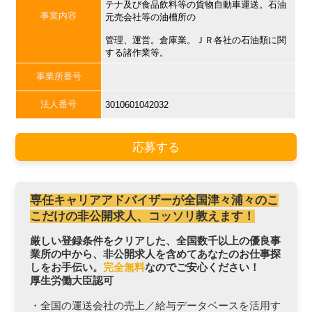
テナ及び食品飲料等の貨物自動車運送。石油
事業内容
元売会社等の油槽所の
管理、運営。倉庫業。ＪＲ各社の石油類に関
する諸作業等。
事業所番号
法人番号
3010601042032
応募する
専任キャリアアドバイザーが全国津々浦々のこ
こだけの非公開求人、コッソリ教えます！
厳しい登録条件をクリアした、全国数千以上の優良事
業所の中から、非公開求人を含めてあなたのお仕事探
しをお手伝い。
完全無料
なのでご安心ください！
厚生労働大臣認可
・全国の運送会社の売上／給与データベースを活用す