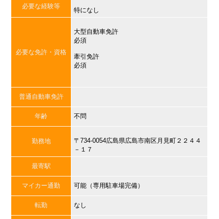
必要な経験等
特になし
大型自動車免許
必須
必要な免許・資格
牽引免許
必須
普通自動車免許
年齢
不問
〒734-0054広島県広島市南区月見町２２４４
勤務地
－１７
最寄駅
マイカー通勤
可能（専用駐車場完備）
転勤
なし