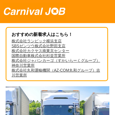
おすすめの新着求人はこちら！
株式会社ランビック横浜支店
SBSゼンツウ株式会社野田支店
株式会社カクヤス南東京センター
国際自動車株式会社杉並営業所
株式会社ジャパンカーゴ（すかいらーくグループ）
神奈川営業所
株式会社丸和運輸機関（AZ-COM丸和グループ）吉
川営業所