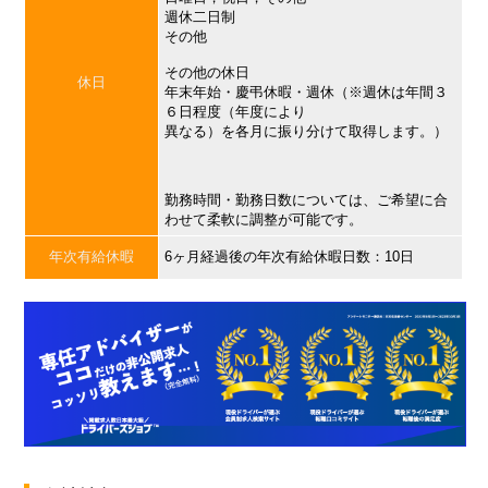
週休二日制
その他
その他の休日
休日
年末年始・慶弔休暇・週休（※週休は年間３
６日程度（年度により
異なる）を各月に振り分けて取得します。）
勤務時間・勤務日数については、ご希望に合
わせて柔軟に調整が可能です。
年次有給休暇
6ヶ月経過後の年次有給休暇日数：10日