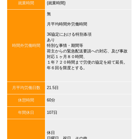
就業時間
{就業時間}
無
月平均時間外労働時間
36協定における特別条項
あり
時間外労働時間
特別な事情・期間等
荷主からの緊急配送要請への対応、及び事故
対応１ヶ月８０時間、
１年７２０時間まで労使の協定を経て延長。
年６回を限度とする。
月平均労働日数
21.5日
休憩時間
60分
年間休日
107日
休日
日曜日，祝日，その他