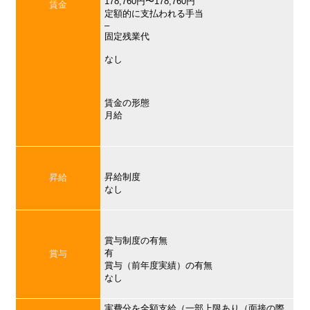
178,760円〜178,760円
賃金
定額的に支払われる手当
–
固定残業代
なし
賃金の形態
月給
昇給制度
昇給
なし
賞与制度の有無
有
賞与
賞与（前年度実績）の有無
なし
実費分を全額支給（一部上限あり（面接の際