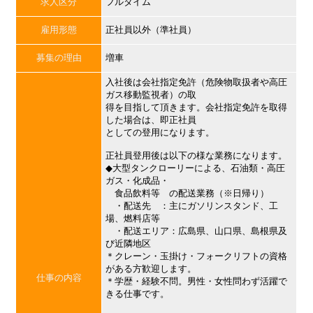
求人区分
フルタイム
雇用形態
正社員以外（準社員）
募集の理由
増車
入社後は会社指定免許（危険物取扱者や高圧
ガス移動監視者）の取
得を目指して頂きます。会社指定免許を取得
した場合は、即正社員
としての登用になります。
正社員登用後は以下の様な業務になります。
◆大型タンクローリーによる、石油類・高圧
ガス・化成品・
食品飲料等 の配送業務（※日帰り）
・配送先 ：主にガソリンスタンド、工
場、燃料店等
・配送エリア：広島県、山口県、島根県及
び近隣地区
＊クレーン・玉掛け・フォークリフトの資格
がある方歓迎します。
仕事の内容
＊学歴・経験不問。男性・女性問わず活躍で
きる仕事です。