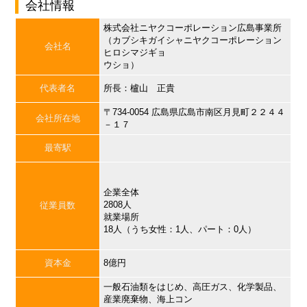
会社情報
株式会社ニヤクコーポレーション広島事業所
（カブシキガイシャニヤクコーポレーション
会社名
ヒロシマジギョ
ウショ）
代表者名
所長：櫨山 正貴
〒734-0054 広島県広島市南区月見町２２４４
会社所在地
－１７
最寄駅
企業全体
2808人
従業員数
就業場所
18人（うち女性：1人、パート：0人）
資本金
8億円
一般石油類をはじめ、高圧ガス、化学製品、
産業廃棄物、海上コン