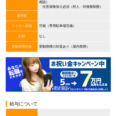
相談）
任意保険加入必須（対人・対物無制限）
最寄駅
マイカー通勤
可能（専用駐車場完備）
転勤
なし
受動喫煙対策
受動喫煙の対策あり（屋内禁煙）
給与について