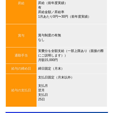
昇給（前年度実績）
昇給
有
昇給金額／昇給率
1月あたり0円〜30円（前年度実績）
賞与制度の有無
賞与
なし
実費分を全額支給（一部上限あり（面接の際
通勤手当
にご説明します））
月額15,000円
給与の締め日
締日固定（月末）
支払日固定（月末以外）
支払月
給与の支払日
翌月
支払日
25日