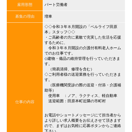
雇用形態
パート労働者
募集の理由
増車
◇◇令和３年８月開設の「ベルライフ田原
本」スタッフ◇◇
・ご高齢者の方に素敵で充実した生活を応援
するために、
令和３年８月開設の介護付有料老人ホーム
でのお仕事です。
◇建物・備品の維持管理を行っていただきま
す。
（簡易清掃、修理を含む）
◇ご利用者様の送迎業務を行っていただきま
す。
（医療機関受診の際の送迎・付添・介護補
助等）
使用車 ：ノア、ラクティス、軽自動車
送迎範囲：田原本町近隣の市町村
仕事の内容
お電話やショートメッセージにて担当者から
より詳しい求人概要をお伝えさせて頂きます
ので、まずはお気軽に応募ボタンからご連絡
下さい。