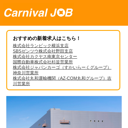
おすすめの新着求人はこちら！
株式会社ランビック横浜支店
SBSゼンツウ株式会社野田支店
株式会社カクヤス南東京センター
国際自動車株式会社杉並営業所
株式会社ジャパンカーゴ（すかいらーくグループ）
神奈川営業所
株式会社丸和運輸機関（AZ-COM丸和グループ）吉
川営業所