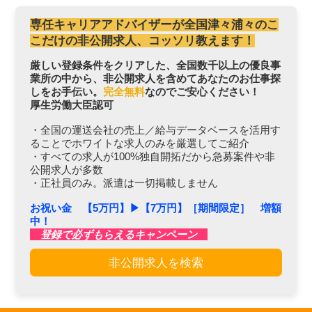
専任キャリアアドバイザーが全国津々浦々のこ
こだけの非公開求人、コッソリ教えます！
厳しい登録条件をクリアした、全国数千以上の優良事
業所の中から、非公開求人を含めてあなたのお仕事探
しをお手伝い。
完全無料
なのでご安心ください！
厚生労働大臣認可
・全国の運送会社の売上／給与データベースを活用す
ることでホワイトな求人のみを厳選してご紹介
・すべての求人が100%独自開拓だから急募案件や非
公開求人が多数
・正社員のみ。派遣は一切掲載しません
お祝い金 【5万円】▶︎【7万円】［期間限定］ 増額
中！
登録で必ずもらえるキャンペーン
非公開求人を検索