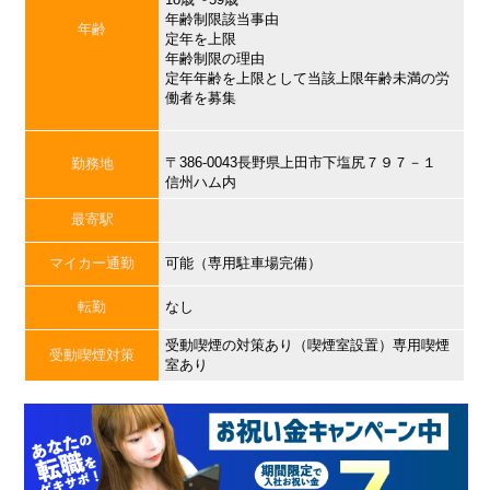
年齢制限該当事由
年齢
定年を上限
年齢制限の理由
定年年齢を上限として当該上限年齢未満の労
働者を募集
〒386-0043長野県上田市下塩尻７９７－１
勤務地
信州ハム内
最寄駅
マイカー通勤
可能（専用駐車場完備）
転勤
なし
受動喫煙の対策あり（喫煙室設置）専用喫煙
受動喫煙対策
室あり