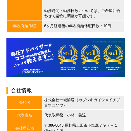
勤務時間・勤務日数については、ご希望に合
わせて柔軟に調整が可能です。
年次有給休暇
6ヶ月経過後の年次有給休暇日数：10日
会社情報
株式会社一城輸送（カブシキガイシャイチジ
会社名
ョウユソウ）
代表者名
代表取締役：小林 義達
〒386-0043 長野県上田市下塩尻７９７－１
会社所在地
信州ハム内