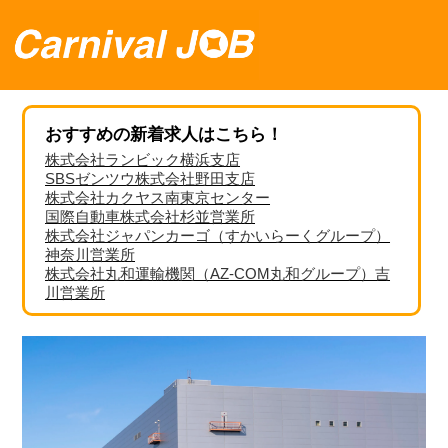
おすすめの新着求人はこちら！
株式会社ランビック横浜支店
SBSゼンツウ株式会社野田支店
株式会社カクヤス南東京センター
国際自動車株式会社杉並営業所
株式会社ジャパンカーゴ（すかいらーくグループ）
神奈川営業所
株式会社丸和運輸機関（AZ-COM丸和グループ）吉
川営業所