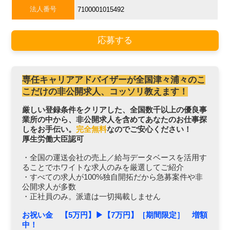
法人番号
7100001015492
応募する
専任キャリアアドバイザーが全国津々浦々のこ
こだけの非公開求人、コッソリ教えます！
厳しい登録条件をクリアした、全国数千以上の優良事
業所の中から、非公開求人を含めてあなたのお仕事探
しをお手伝い。
完全無料
なのでご安心ください！
厚生労働大臣認可
・全国の運送会社の売上／給与データベースを活用す
ることでホワイトな求人のみを厳選してご紹介
・すべての求人が100%独自開拓だから急募案件や非
公開求人が多数
・正社員のみ。派遣は一切掲載しません
お祝い金 【5万円】▶︎【7万円】［期間限定］ 増額
中！