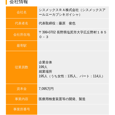
会社情報
シスメックスＲＡ株式会社（シスメックスア
会社名
ールエーカブシキガイシャ）
代表者名
代表取締役：藤原 俊也
〒399-0702 長野県塩尻市大字広丘野村１８５
会社所在地
０－３
最寄駅
企業全体
199人
従業員数
就業場所
195人（うち女性：135人、パート：114人）
資本金
7,095万円
事業内容
医療用検査装置等の開発、製造
事業所番号