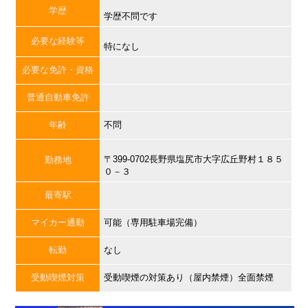
学歴
学歴不問です
必要な経験等
特になし
必要な免許・資格
普通自動車免許
年齢
不問
〒399-0702長野県塩尻市大字広丘野村１８５
勤務地
０－３
最寄駅
マイカー通勤
可能（専用駐車場完備）
転勤
なし
受動喫煙対策
受動喫煙の対策あり（屋内禁煙）全面禁煙