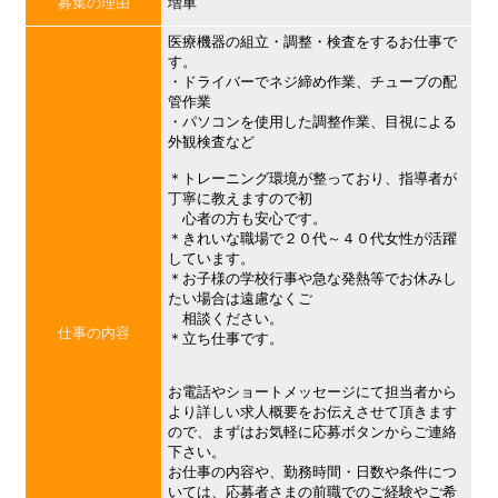
募集の理由
増車
医療機器の組立・調整・検査をするお仕事で
す。
・ドライバーでネジ締め作業、チューブの配
管作業
・パソコンを使用した調整作業、目視による
外観検査など
＊トレーニング環境が整っており、指導者が
丁寧に教えますので初
心者の方も安心です。
＊きれいな職場で２０代～４０代女性が活躍
しています。
＊お子様の学校行事や急な発熱等でお休みし
たい場合は遠慮なくご
相談ください。
仕事の内容
＊立ち仕事です。
お電話やショートメッセージにて担当者から
より詳しい求人概要をお伝えさせて頂きます
ので、まずはお気軽に応募ボタンからご連絡
下さい。
お仕事の内容や、勤務時間・日数や条件につ
いては、応募者さまの前職でのご経験やご希