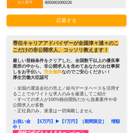
法人番号
8050002000226
応募する
専任キャリアアドバイザーが全国津々浦々のこ
こだけの非公開求人、コッソリ教えます！
厳しい登録条件をクリアした、全国数千以上の優良事
業所の中から、非公開求人を含めてあなたのお仕事探
しをお手伝い。
完全無料
なのでご安心ください！
厚生労働大臣認可
・全国の運送会社の売上／給与データベースを活用す
ることでホワイトな求人のみを厳選してご紹介
・すべての求人が100%独自開拓だから急募案件や非
公開求人が多数
・正社員のみ。派遣は一切掲載しません
お祝い金 【5万円】▶︎【7万円】［期間限定］ 増額
中！
登録で必ずもらえるキャンペーン