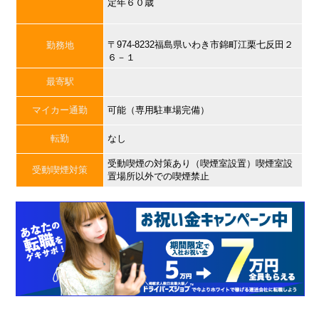
定年６０歳
〒974-8232福島県いわき市錦町江栗七反田２
勤務地
６－１
最寄駅
マイカー通勤
可能（専用駐車場完備）
転勤
なし
受動喫煙の対策あり（喫煙室設置）喫煙室設
受動喫煙対策
置場所以外での喫煙禁止