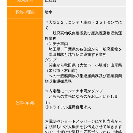
雇用形態
正社員
募集の理由
増車
＊大型２２ｔコンテナ車両・２５ｔダンプに
て
一般廃棄物収集運搬及び産業廃棄物収集運
搬業務
コンテナ車両
・埼玉県、千葉県の各施設から一般廃棄物を
隅田川駅と越谷駅に運搬する業務
ダンプ
・関東から秋田県（大館市・小坂町）山形県
（米沢市・村山市）
への一般廃棄物収集運搬業務及び産業廃棄
物収集運搬業務
※内定後にコンテナ車両かダンプ
どちらの業務になるのかお伝えいたしま
す。
仕事の内容
◎トライアル雇用併用求人
お電話やショートメッセージにて担当者から
より詳しい求人概要をお伝えさせて頂きます
ので、まずはお気軽に応募ボタンからご連絡