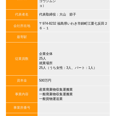
ゴウジムシ
ョ）
代表者名
代表取締役：大山 節子
〒974-8232 福島県いわき市錦町江栗七反田２
会社所在地
６－１
最寄駅
企業全体
25人
従業員数
就業場所
25人（うち女性：3人、パート：1人）
資本金
500万円
産業廃棄物収集運搬業
事業内容
一般廃棄物収集運搬業
一般貨物運送業
事業所番号