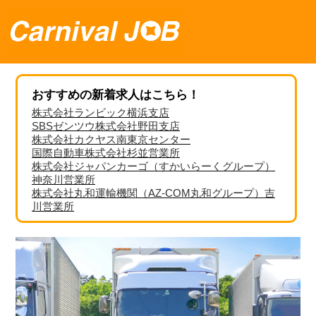
おすすめの新着求人はこちら！
株式会社ランビック横浜支店
SBSゼンツウ株式会社野田支店
株式会社カクヤス南東京センター
国際自動車株式会社杉並営業所
株式会社ジャパンカーゴ（すかいらーくグループ）
神奈川営業所
株式会社丸和運輸機関（AZ-COM丸和グループ）吉
川営業所