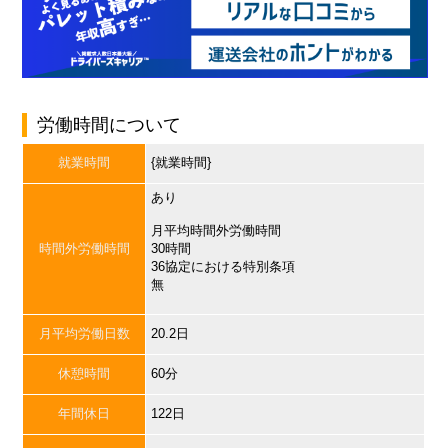
労働時間について
就業時間
{就業時間}
あり
月平均時間外労働時間
時間外労働時間
30時間
36協定における特別条項
無
月平均労働日数
20.2日
休憩時間
60分
年間休日
122日