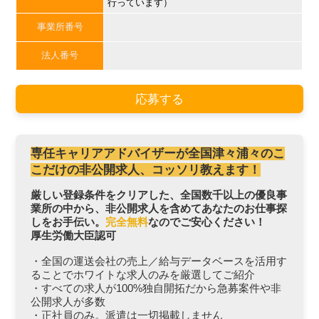
行っています）
事業所番号
法人番号
応募する
専任キャリアアドバイザーが全国津々浦々のこ
こだけの非公開求人、コッソリ教えます！
厳しい登録条件をクリアした、全国数千以上の優良事
業所の中から、非公開求人を含めてあなたのお仕事探
しをお手伝い。
完全無料
なのでご安心ください！
厚生労働大臣認可
・全国の運送会社の売上／給与データベースを活用す
ることでホワイトな求人のみを厳選してご紹介
・すべての求人が100%独自開拓だから急募案件や非
公開求人が多数
・正社員のみ。派遣は一切掲載しません