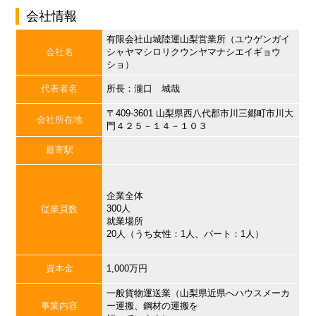
会社情報
有限会社山城陸運山梨営業所（ユウゲンガイ
会社名
シャヤマシロリクウンヤマナシエイギョウ
ショ）
代表者名
所長：瀧口 城哉
〒409-3601 山梨県西八代郡市川三郷町市川大
会社所在地
門４２５－１４－１０３
最寄駅
企業全体
300人
従業員数
就業場所
20人（うち女性：1人、パート：1人）
資本金
1,000万円
一般貨物運送業（山梨県近県へハウスメーカ
事業内容
ー運搬、鋼材の運搬を