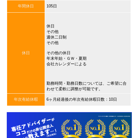
年間休日
105日
休日
その他
週休二日制
その他
休日
その他の休日
年末年始・ＧＷ・夏期
会社カレンダーによる
勤務時間・勤務日数については、ご希望に合
わせて柔軟に調整が可能です。
年次有給休暇
6ヶ月経過後の年次有給休暇日数：10日