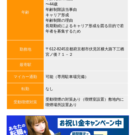
〜44歳
年齢制限該当事由
年齢
キャリア形成
年齢制限の理由
長期勤続によるキャリア形成を図る目的で若
年者を募集するため
〒612-8245京都府京都市伏見区横大路下三栖
勤務地
宮ノ後７１－２
最寄駅
マイカー通勤
可能（専用駐車場完備）
転勤
なし
受動喫煙の対策あり（喫煙室設置）敷地内に
受動喫煙対策
喫煙場所設置あり