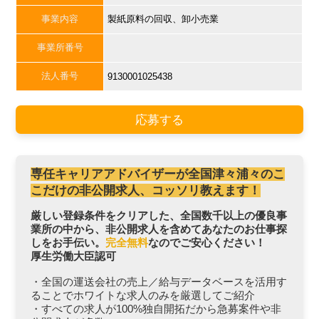
事業内容
製紙原料の回収、卸小売業
事業所番号
法人番号
9130001025438
応募する
専任キャリアアドバイザーが全国津々浦々のこ
こだけの非公開求人、コッソリ教えます！
厳しい登録条件をクリアした、全国数千以上の優良事
業所の中から、非公開求人を含めてあなたのお仕事探
しをお手伝い。
完全無料
なのでご安心ください！
厚生労働大臣認可
・全国の運送会社の売上／給与データベースを活用す
ることでホワイトな求人のみを厳選してご紹介
・すべての求人が100%独自開拓だから急募案件や非