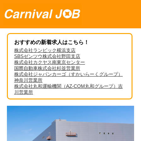
おすすめの新着求人はこちら！
株式会社ランビック横浜支店
SBSゼンツウ株式会社野田支店
株式会社カクヤス南東京センター
国際自動車株式会社杉並営業所
株式会社ジャパンカーゴ（すかいらーくグループ）
神奈川営業所
株式会社丸和運輸機関（AZ-COM丸和グループ）吉
川営業所