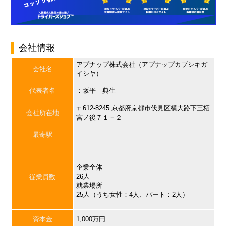
会社情報
アプナップ株式会社（アプナップカブシキガ
会社名
イシヤ）
代表者名
：坂平 典生
〒612-8245 京都府京都市伏見区横大路下三栖
会社所在地
宮ノ後７１－２
最寄駅
企業全体
26人
従業員数
就業場所
25人（うち女性：4人、パート：2人）
資本金
1,000万円