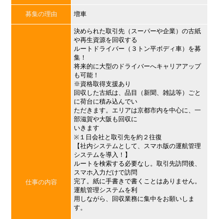
募集の理由
増車
決められた取引先（スーパーや企業）の古紙
や再生資源を回収する
ルートドライバー（３トン平ボディ車）を募
集！
将来的に大型のドライバーへキャリアアップ
も可能！
※資格取得支援あり
回収した古紙は、品目（新聞、雑誌等）ごと
に荷台に積み込んでい
ただきます。エリアは京都市内を中心に、一
部滋賀や大阪も回収に
いきます
※１日会社と取引先を約２往復
【社内システムとして、スマホ版の運航管理
システムを導入！】
ルートを検索する必要なし。取引先訪問後、
スマホ入力だけで訪問
完了。紙に手書きで書くことはありません。
仕事の内容
運航管理システムを利
用しながら、回収業務に集中をお願いしま
す。