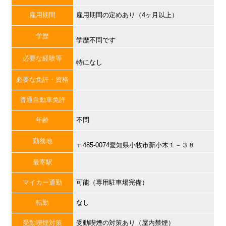
雇用期間
雇用期間の定めあり（4ヶ月以上）
学歴
学歴不問です
必要な経験等
特になし
必要な免許・資格
普通自動車免許
年齢
不問
勤務地
〒485-0074愛知県小牧市新小木１－３８
最寄駅
マイカー通勤
可能（専用駐車場完備）
転勤
なし
受動喫煙対策
受動喫煙の対策あり（屋内禁煙）