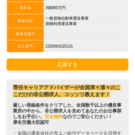
資本金
3億900万円
一般貨物自動車運送事業
事業内容
貨物利用運送事業
事業所番号
法人番号
2200001025131
応募する
専任キャリアアドバイザーが全国津々浦々のこ
こだけの非公開求人、コッソリ教えます！
厳しい登録条件をクリアした、全国数千以上の優良事
業所の中から、非公開求人を含めてあなたのお仕事探
しをお手伝い。
完全無料
なのでご安心ください！
厚生労働大臣認可
・全国の運送会社の売上／給与データベースを活用す