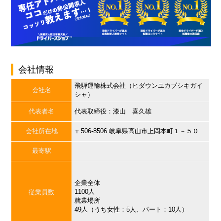
会社情報
飛騨運輸株式会社（ヒダウンユカブシキガイ
会社名
シャ）
代表者名
代表取締役：漆山 喜久雄
会社所在地
〒506-8506 岐阜県高山市上岡本町１－５０
最寄駅
企業全体
1100人
従業員数
就業場所
49人（うち女性：5人、パート：10人）