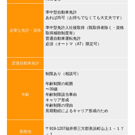
準中型自動車免許
あれば尚可（お持ちでなくても大丈夫です）
準中型免許入社後取得（既取得者除く・資格
必要な免許・資格
取得補助制度有）
普通自動車運転免許
必須（オートマ（AT）限定可）
普通自動車免許
制限あり（相談可）
年齢制限の範囲
〜39歳
年齢
年齢制限該当事由
キャリア形成
年齢制限の理由
長期勤続によるキャリア形成のため
〒919-1207福井県三方郡美浜町山上１－１７
勤務地
－１