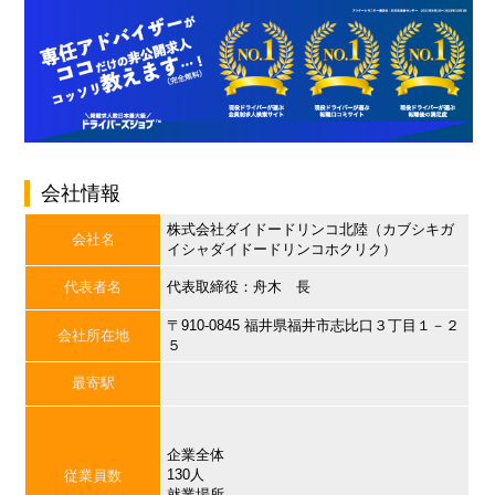
会社情報
株式会社ダイドードリンコ北陸（カブシキガ
会社名
イシャダイドードリンコホクリク）
代表者名
代表取締役：舟木 長
〒910-0845 福井県福井市志比口３丁目１－２
会社所在地
５
最寄駅
企業全体
130人
従業員数
就業場所