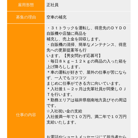
雇用形態
正社員
募集の理由
空車の補充
・３ｔトラックを運転し、得意先のＤＹＤＯ
自販機や店舗に商品を
補充し、売上金を回収します。
・自販機の清掃、簡単なメンテナンス、得意
先への更新提案等も行
います。【男女問わず応募可】
・毎日８ｋｇ～１２ｋｇの商品の入った箱を
上げ降ろしします。
＊車の運転が好きで、屋外の仕事が苦になら
ず、一人でもコツコツ
まじめに仕事ができる方に向いています。
＊入社後１～２ヶ月は先輩社員が同乗しＯＪ
Ｔを行います。
＊勤務エリアは福井県嶺南地方及びその周辺
です。
☆入社祝い金の支給
仕事の内容
入社後満一年で１０万円。満二年で１０万円
支給いたします。
お電話やショートメッセージにて担当者から