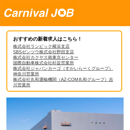
おすすめの新着求人はこちら！
株式会社ランビック横浜支店
SBSゼンツウ株式会社野田支店
株式会社カクヤス南東京センター
国際自動車株式会社杉並営業所
株式会社ジャパンカーゴ（すかいらーくグループ）
神奈川営業所
株式会社丸和運輸機関（AZ-COM丸和グループ）吉
川営業所