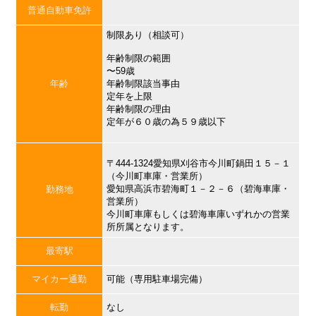
普通自動車免許
制限あり（相談可）
年齢制限の範囲
〜59歳
年齢
年齢制限該当事由
定年を上限
年齢制限の理由
定年が６０歳の為５９歳以下
〒444-1324愛知県刈谷市今川町鍋田１５－１
（今川町車庫・営業所）
愛知県高浜市碧海町１－２－６（碧海車庫・
勤務地
営業所）
今川町車庫もしくは碧海車庫いずれかの営業
所所属となります。
最寄駅
マイカー通勤
可能（専用駐車場完備）
転勤
なし