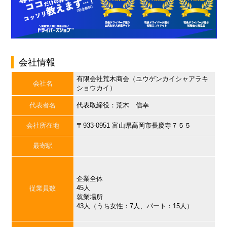
会社情報
有限会社荒木商会（ユウゲンカイシャアラキ
会社名
ショウカイ）
代表者名
代表取締役：荒木 信幸
会社所在地
〒933-0951 富山県高岡市長慶寺７５５
最寄駅
企業全体
45人
従業員数
就業場所
43人（うち女性：7人、パート：15人）