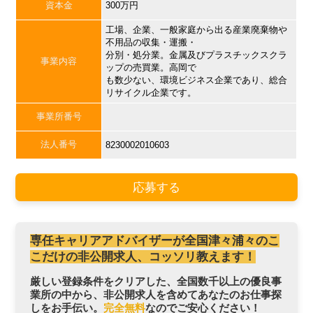
資本金
300万円
工場、企業、一般家庭から出る産業廃棄物や
不用品の収集・運搬・
分別・処分業。金属及びプラスチックスクラ
事業内容
ップの売買業。高岡で
も数少ない、環境ビジネス企業であり、総合
リサイクル企業です。
事業所番号
法人番号
8230002010603
応募する
専任キャリアアドバイザーが全国津々浦々のこ
こだけの非公開求人、コッソリ教えます！
厳しい登録条件をクリアした、全国数千以上の優良事
業所の中から、非公開求人を含めてあなたのお仕事探
しをお手伝い。
完全無料
なのでご安心ください！