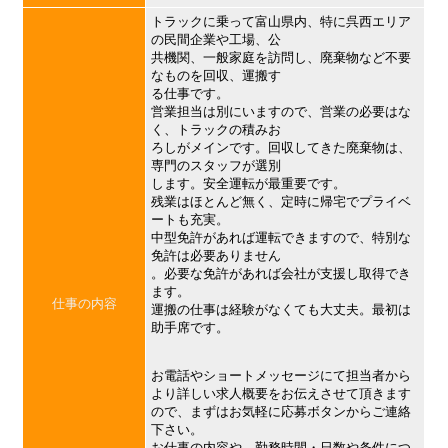
トラックに乗って富山県内、特に呉西エリア
の民間企業や工場、公
共機関、一般家庭を訪問し、廃棄物など不要
なものを回収、運搬す
る仕事です。
営業担当は別にいますので、営業の必要はな
く、トラックの積みお
ろしがメインです。回収してきた廃棄物は、
専門のスタッフが選別
します。安全運転が最重要です。
残業はほとんど無く、定時に帰宅でプライベ
ートも充実。
中型免許があれば運転できますので、特別な
免許は必要ありません
。必要な免許があれば会社が支援し取得でき
ます。
仕事の内容
運搬の仕事は経験がなくても大丈夫。最初は
助手席です。
お電話やショートメッセージにて担当者から
より詳しい求人概要をお伝えさせて頂きます
ので、まずはお気軽に応募ボタンからご連絡
下さい。
お仕事の内容や、勤務時間・日数や条件につ