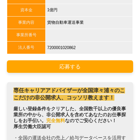
資本金
1億円
事業内容
貨物自動車運送事業
事業所番号
法人番号
7200001020862
応募する
専任キャリアアドバイザーが全国津々浦々のこ
こだけの非公開求人、コッソリ教えます！
厳しい登録条件をクリアした、全国数千以上の優良事
業所の中から、非公開求人を含めてあなたのお仕事探
しをお手伝い。
完全無料
なのでご安心ください！
厚生労働大臣認可
・全国の運送会社の売上／給与データベースを活用す