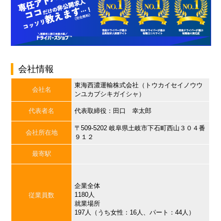
会社情報
東海西濃運輸株式会社（トウカイセイノウウ
会社名
ンユカブシキガイシャ）
代表者名
代表取締役：田口 幸太郎
〒509-5202 岐阜県土岐市下石町西山３０４番
会社所在地
９１２
最寄駅
企業全体
1180人
従業員数
就業場所
197人（うち女性：16人、パート：44人）