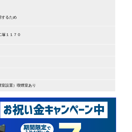
用するため
市二塚１１７０
煙室設置）喫煙室あり