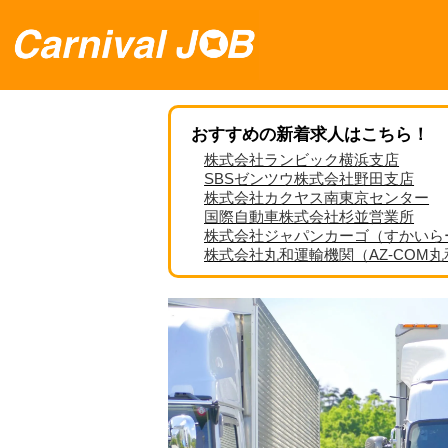
おすすめの新着求人はこちら！
株式会社ランビック横浜支店
SBSゼンツウ株式会社野田支店
株式会社カクヤス南東京センター
国際自動車株式会社杉並営業所
株式会社ジャパンカーゴ（すかいら
株式会社丸和運輸機関（AZ-COM