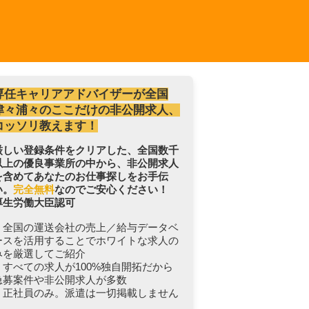
専任キャリアアドバイザーが全国
津々浦々のここだけの非公開求人、
コッソリ教えます！
厳しい登録条件をクリアした、全国数千
以上の優良事業所の中から、非公開求人
を含めてあなたのお仕事探しをお手伝
い。
完全無料
なのでご安心ください！
厚生労働大臣認可
・全国の運送会社の売上／給与データベ
ースを活用することでホワイトな求人の
みを厳選してご紹介
・すべての求人が100%独自開拓だから
急募案件や非公開求人が多数
・正社員のみ。派遣は一切掲載しません