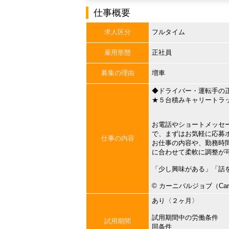
仕事概要
求人区分
フルタイム
雇用形態
正社員
募集の理由
増車
◆ドライバー・運転手の
★５台積みキャリートラ
お電話やショートメッセ
で、まずはお気軽に応募
仕事の内容
お仕事の内容や、勤務時
に合わせて柔軟に調整が
「少し興味がある」「話
©︎ カーニバルジョブ（Carni
あり〈２ヶ月〉
試用期間中の労働条件
試用期間
同条件