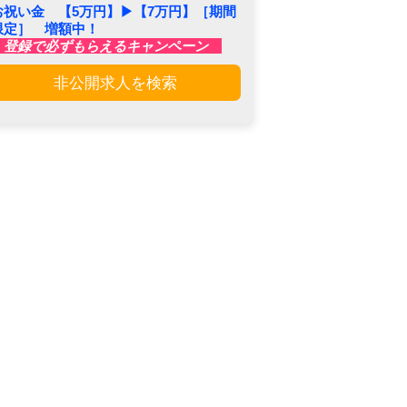
お祝い金 【5万円】▶︎【7万円】［期間
限定］ 増額中！
登録で必ずもらえるキャンペーン
非公開求人を検索