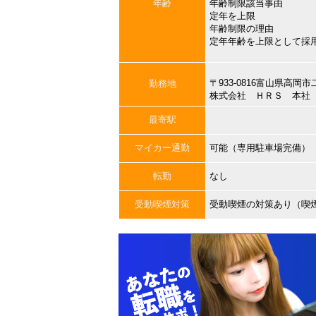
年齢
年齢制限該当事由
定年を上限
年齢制限の理由
定年年齢を上限として採
〒933-0816富山県高岡
勤務地
株式会社 ＨＲＳ 本社
最寄駅
マイカー通勤
可能（専用駐車場完備）
転勤
なし
受動喫煙対策
受動喫煙の対策あり（喫