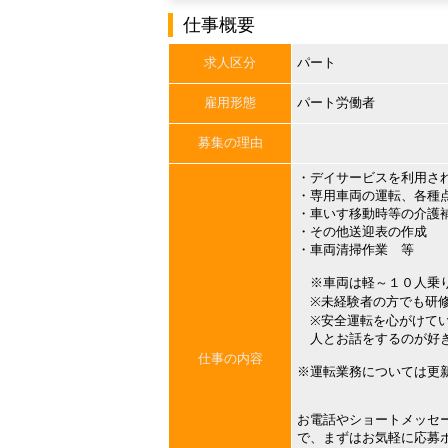
仕事概要
求人区分
パート
雇用形態
パート労働者
募集の理由
・デイサービスを利用さ
・専用車両の運転、各種
・車いす移動時等の介護
・その他送迎表の作成
・車両清掃作業 等
※車両は軽～１０人乗
※未経験者の方でも研修
※安全運転を心がけて
人とお話をするのが好
仕事の内容
※運転業務については更
お電話やショートメッセ
で、まずはお気軽に応募