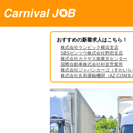
おすすめの新着求人はこちら！
株式会社ランビック横浜支店
SBSゼンツウ株式会社野田支店
株式会社カクヤス南東京センター
国際自動車株式会社杉並営業所
株式会社ジャパンカーゴ（すかいら
株式会社丸和運輸機関（AZ-COM