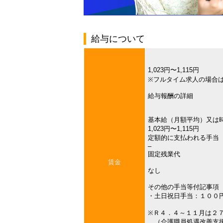
給与について
1,023円〜1,115円
※フルタイム求人の場合
給与報酬の詳細
基本給（月額平均）又は
1,023円〜1,115円
定額的に支払われる手当
–
固定残業代
賃金
なし
その他の手当等付記事項
・土日祝日手当：１００
※Ｒ４．４～１１月は２
（介護職員処遇改善支