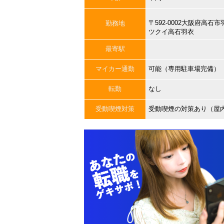
〒592-0002大阪府高石
勤務地
ツクイ高石羽衣
最寄駅
マイカー通勤
可能（専用駐車場完備）
転勤
なし
受動喫煙対策
受動喫煙の対策あり（屋