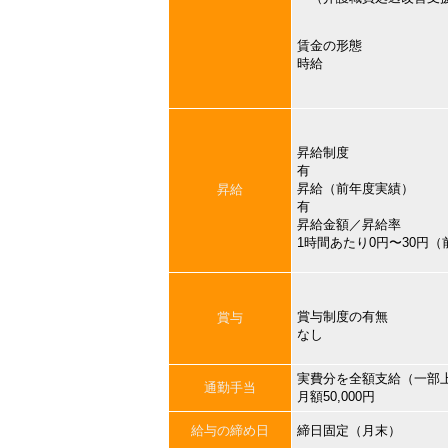
賃金の形態
時給
昇給制度
有
昇給（前年度実績）
昇給
有
昇給金額／昇給率
1時間あたり0円〜30円
賞与制度の有無
賞与
なし
実費分を全額支給（一部
通勤手当
月額50,000円
給与の締め日
締日固定（月末）