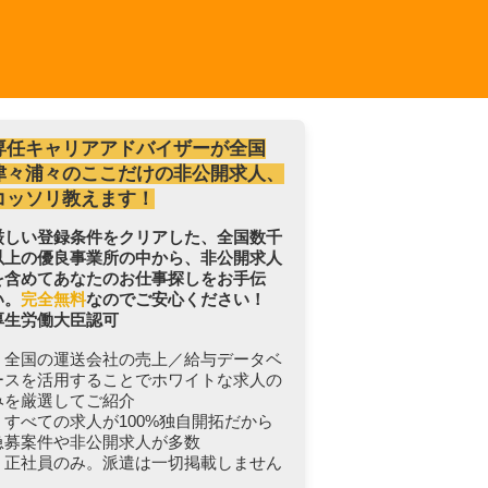
専任キャリアアドバイザーが全国
津々浦々のここだけの非公開求人、
コッソリ教えます！
厳しい登録条件をクリアした、全国数千
以上の優良事業所の中から、非公開求人
を含めてあなたのお仕事探しをお手伝
い。
完全無料
なのでご安心ください！
厚生労働大臣認可
・全国の運送会社の売上／給与データベ
ースを活用することでホワイトな求人の
みを厳選してご紹介
・すべての求人が100%独自開拓だから
急募案件や非公開求人が多数
・正社員のみ。派遣は一切掲載しません