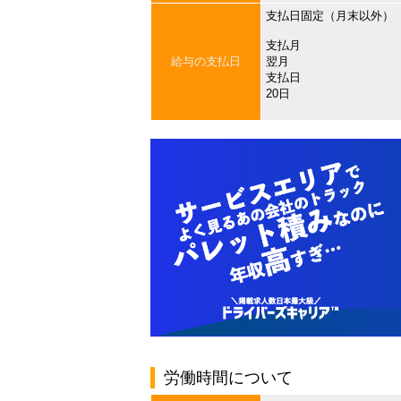
支払日固定（月末以外）
支払月
給与の支払日
翌月
支払日
20日
労働時間について