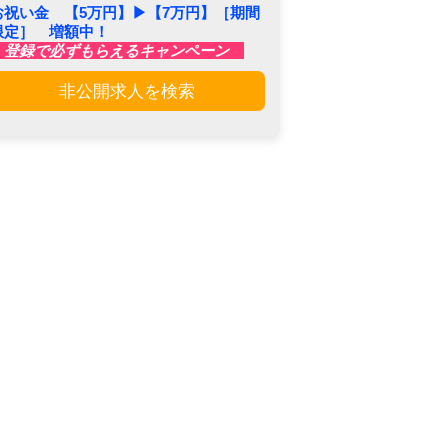
お祝い金 【5万円】▶︎【7万円】［期間
限定］ 増額中！
登録で必ずもらえるキャンペーン
非公開求人を検索