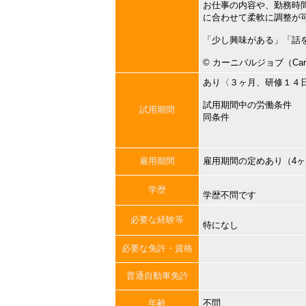
お仕事の内容や、勤務時
に合わせて柔軟に調整が
「少し興味がある」「話
©︎ カーニバルジョブ（Carni
あり〈３ヶ月、研修１４
試用期間中の労働条件
試用期間
同条件
雇用期間
雇用期間の定めあり（4
学歴
学歴不問です
必要な経験等
特になし
必要な免許・資格
普通自動車免許
年齢
不問