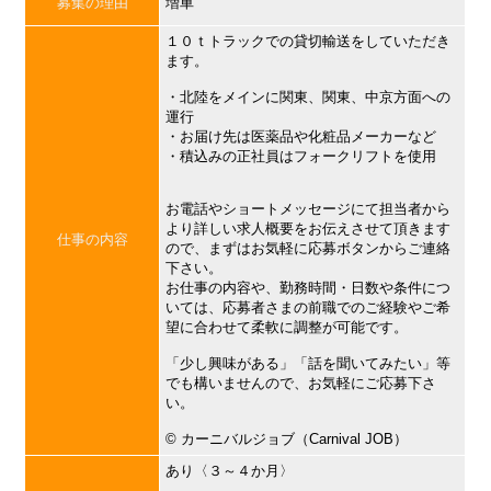
募集の理由
増車
１０ｔトラックでの貸切輸送をしていただき
ます。
・北陸をメインに関東、関東、中京方面への
運行
・お届け先は医薬品や化粧品メーカーなど
・積込みの正社員はフォークリフトを使用
お電話やショートメッセージにて担当者から
より詳しい求人概要をお伝えさせて頂きます
仕事の内容
ので、まずはお気軽に応募ボタンからご連絡
下さい。
お仕事の内容や、勤務時間・日数や条件につ
いては、応募者さまの前職でのご経験やご希
望に合わせて柔軟に調整が可能です。
「少し興味がある」「話を聞いてみたい」等
でも構いませんので、お気軽にご応募下さ
い。
©︎ カーニバルジョブ（Carnival JOB）
あり〈３～４か月〉