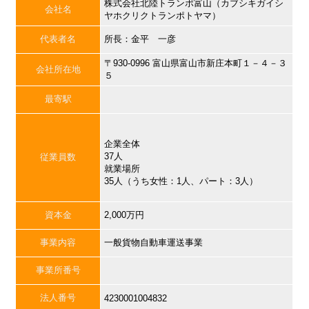
株式会社北陸トランポ富山（カブシキガイシ
会社名
ヤホクリクトランポトヤマ）
代表者名
所長：金平 一彦
〒930-0996 富山県富山市新庄本町１－４－３
会社所在地
５
最寄駅
企業全体
37人
従業員数
就業場所
35人（うち女性：1人、パート：3人）
資本金
2,000万円
事業内容
一般貨物自動車運送事業
事業所番号
法人番号
4230001004832