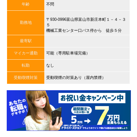
年齢
不問
〒930-0996富山県富山市新庄本町１－４－３
勤務地
５
機械工業センター口バス停から 徒歩５分
最寄駅
マイカー通勤
可能（専用駐車場完備）
転勤
なし
受動喫煙対策
受動喫煙の対策あり（屋内禁煙）