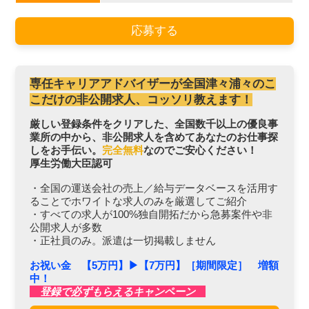
応募する
専任キャリアアドバイザーが全国津々浦々のこ
こだけの非公開求人、コッソリ教えます！
厳しい登録条件をクリアした、全国数千以上の優良事
業所の中から、非公開求人を含めてあなたのお仕事探
しをお手伝い。
完全無料
なのでご安心ください！
厚生労働大臣認可
・全国の運送会社の売上／給与データベースを活用す
ることでホワイトな求人のみを厳選してご紹介
・すべての求人が100%独自開拓だから急募案件や非
公開求人が多数
・正社員のみ。派遣は一切掲載しません
お祝い金 【5万円】▶︎【7万円】［期間限定］ 増額
中！
登録で必ずもらえるキャンペーン