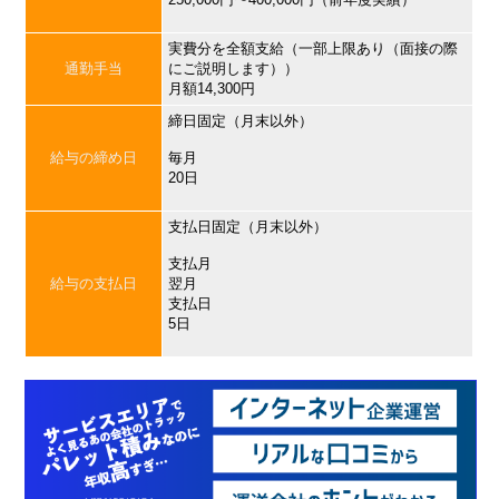
実費分を全額支給（一部上限あり（面接の際
通勤手当
にご説明します））
月額14,300円
締日固定（月末以外）
給与の締め日
毎月
20日
支払日固定（月末以外）
支払月
給与の支払日
翌月
支払日
5日