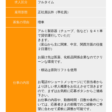
求人区分
フルタイム
雇用形態
正社員以外（準社員）
募集の理由
増車
アルミ製容器（チューブ、缶など）を４ｔ車
で貸切運行していただ
きます。
（富山から主に関東、中京、関西方面の往復
２日運行）
お届け先は医薬、化粧品関係企業なのでクリ
ーンな環境です。
・積込は原則リフトを使用
お電話やショートメッセージにて担当者から
仕事の内容
より詳しい求人概要をお伝えさせて頂きます
ので、まずはお気軽に応募ボタンからご連絡
下さい。
お仕事の内容や、勤務時間・日数や条件につ
いては、応募者さまの前職でのご経験やご希
望に合わせて柔軟に調整が可能です。