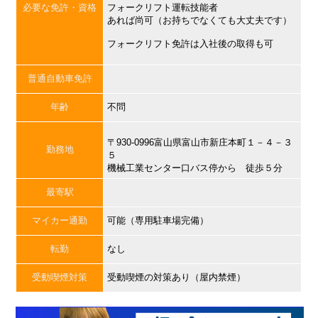
必要な免許・資格
フォークリフト運転技能者
あれば尚可（お持ちでなくても大丈夫です）
フォークリフト免許は入社後の取得も可
普通自動車免許
年齢
不問
〒930-0996富山県富山市新庄本町１－４－３
勤務地
５
機械工業センター口バス停から 徒歩５分
最寄駅
マイカー通勤
可能（専用駐車場完備）
転勤
なし
受動喫煙対策
受動喫煙の対策あり（屋内禁煙）