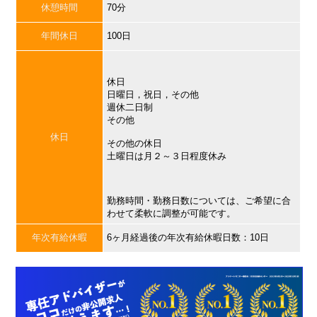
休憩時間
70分
年間休日
100日
休日
日曜日，祝日，その他
週休二日制
その他
休日
その他の休日
土曜日は月２～３日程度休み
勤務時間・勤務日数については、ご希望に合
わせて柔軟に調整が可能です。
年次有給休暇
6ヶ月経過後の年次有給休暇日数：10日