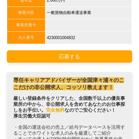
資本金
2,000万円
事業内容
一般貨物自動車運送事業
事業所番号
法人番号
4230001004832
応募する
専任キャリアアドバイザーが全国津々浦々のこ
こだけの非公開求人、コッソリ教えます！
厳しい登録条件をクリアした、全国数千以上の優良事
業所の中から、非公開求人を含めてあなたのお仕事探
しをお手伝い。
完全無料
なのでご安心ください！
厚生労働大臣認可
・全国の運送会社の売上／給与データベースを活用す
ることでホワイトな求人のみを厳選してご紹介
・すべての求人が100%独自開拓だから急募案件や非