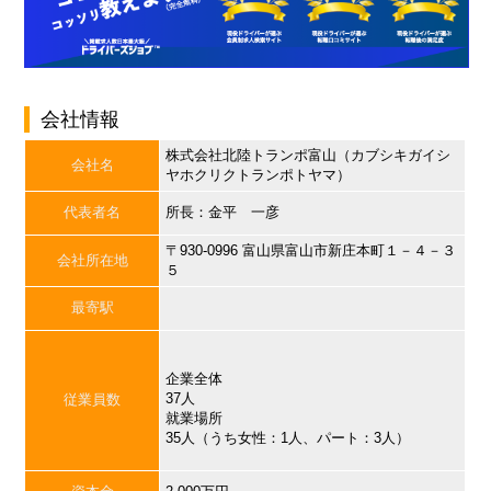
会社情報
株式会社北陸トランポ富山（カブシキガイシ
会社名
ヤホクリクトランポトヤマ）
代表者名
所長：金平 一彦
〒930-0996 富山県富山市新庄本町１－４－３
会社所在地
５
最寄駅
企業全体
37人
従業員数
就業場所
35人（うち女性：1人、パート：3人）