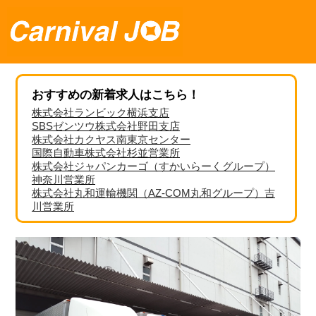
おすすめの新着求人はこちら！
株式会社ランビック横浜支店
SBSゼンツウ株式会社野田支店
株式会社カクヤス南東京センター
国際自動車株式会社杉並営業所
株式会社ジャパンカーゴ（すかいらーくグループ）
神奈川営業所
株式会社丸和運輸機関（AZ-COM丸和グループ）吉
川営業所