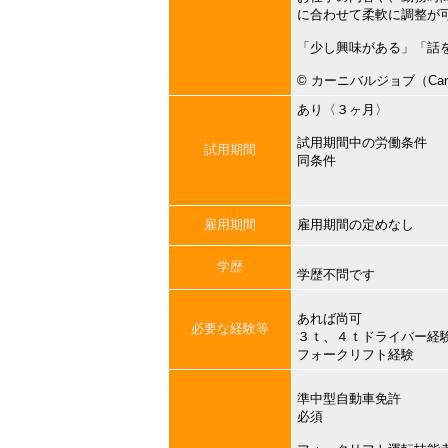
に合わせて柔軟に調整が
「少し興味がある」「話
©︎ カーニバルジョブ（Carni
あり〈３ヶ月〉
試用期間中の労働条件
試用期間
同条件
雇用期間
雇用期間の定めなし
学歴
学歴不問です
あれば尚可
必要な経験等
３ｔ、４ｔドライバー経
フォークリフト経験
準中型自動車免許
必須