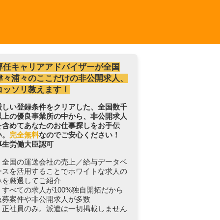
専任キャリアアドバイザーが全国
津々浦々のここだけの非公開求人、
コッソリ教えます！
厳しい登録条件をクリアした、全国数千
以上の優良事業所の中から、非公開求人
を含めてあなたのお仕事探しをお手伝
い。
完全無料
なのでご安心ください！
厚生労働大臣認可
・全国の運送会社の売上／給与データベ
ースを活用することでホワイトな求人の
みを厳選してご紹介
・すべての求人が100%独自開拓だから
急募案件や非公開求人が多数
・正社員のみ。派遣は一切掲載しません