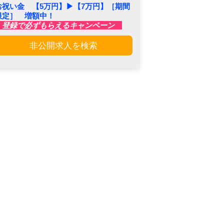
お祝い金 【5万円】▶︎【7万円】［期間
限定］ 増額中！
登録で必ずもらえるキャンペーン
非公開求人を検索