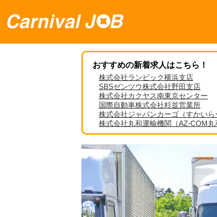
おすすめの新着求人はこちら！
株式会社ランビック横浜支店
SBSゼンツウ株式会社野田支店
株式会社カクヤス南東京センター
国際自動車株式会社杉並営業所
株式会社ジャパンカーゴ（すかいら
株式会社丸和運輸機関（AZ-COM