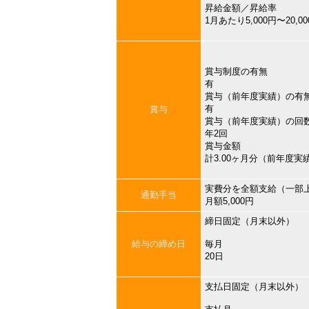
昇給金額／昇給率
1月あたり5,000円〜20,
賞与制度の有無
有
賞与（前年度実績）の有
有
賞与
賞与（前年度実績）の回
年2回
賞与金額
計3.00ヶ月分（前年度実
実費分を全額支給（一部
通勤手当
月額5,000円
締日固定（月末以外）
給与の締め日
毎月
20日
支払日固定（月末以外）