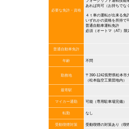
フォークリフト運転技能
あれば尚可（お持ちでな
必要な免許・資格
４ｔ車の運転が出来る免
いずれかの資格を所持で
普通自動車運転免許
必須（オートマ（AT）限
普通自動車免許
年齢
不問
〒390-1242長野県松
勤務地
（松本臨空工業団地内）
最寄駅
マイカー通勤
可能（専用駐車場完備）
転勤
なし
受動喫煙対策
受動喫煙の対策あり（喫