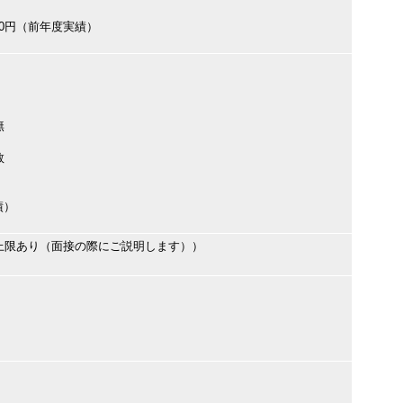
000円（前年度実績）
無
数
績）
上限あり（面接の際にご説明します））