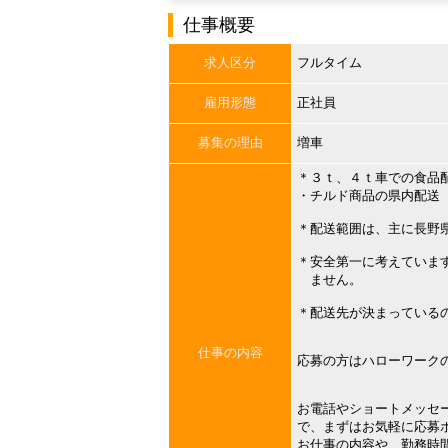
仕事概要
求人区分
フルタイム
雇用形態
正社員
募集の理由
増車
＊３ｔ、４ｔ車での食品
・チルド商品の県内配送
＊配送範囲は、主に長野
＊安全第一に考えていま
ません。
＊配送先が決まっている
仕事の内容
応募の方はハローワーク
お電話やショートメッセ
で、まずはお気軽に応募
お仕事の内容や、勤務時