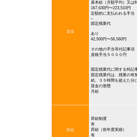
基本給（月額平均）又は
167,630円〜223,510円
定額的に支払われる手当
–
固定残業代
賃金
あり
42,500円〜56,560円
その他の手当等付記事項
資格手当５０００円
固定残業代に関する特記
固定残業代は、残業の有
給。３５時間を超えた分
賃金の形態
月給
昇給制度
有
昇給（前年度実績）
昇給
有