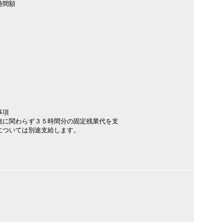
時間額
事項
無に関わらず３５時間分の固定残業代を支
については別途支給します。