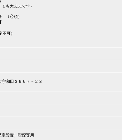
者
くても大丈夫です）
許 （必須）
可
定不可）
本市大字和田３９６７－２３
煙室設置）喫煙専用