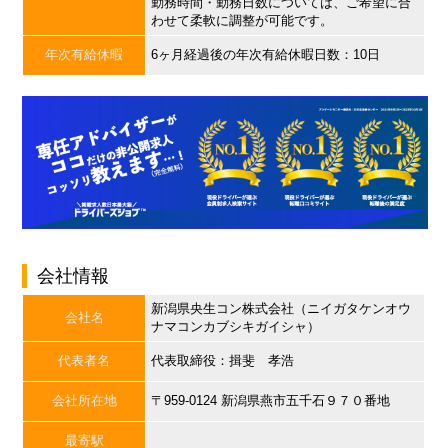
勤務時間・勤務日数については、ご希望に合
わせて柔軟に調整が可能です。
年次有給休暇
6ヶ月経過後の年次有給休暇日数：10日
会社情報
新潟県央生コン株式会社（ニイガタケンオウ
会社名
ナマコンカブシキガイシャ）
代表者名
代表取締役：揖斐 孝浩
会社所在地
〒959-0124 新潟県燕市五千石９７０番地
最寄駅