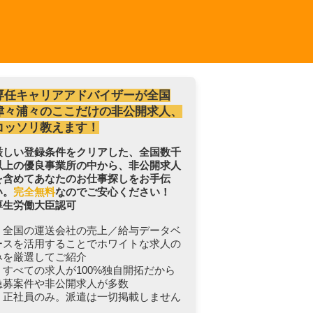
専任キャリアアドバイザーが全国
津々浦々のここだけの非公開求人、
コッソリ教えます！
厳しい登録条件をクリアした、全国数千
以上の優良事業所の中から、非公開求人
を含めてあなたのお仕事探しをお手伝
い。
完全無料
なのでご安心ください！
厚生労働大臣認可
・全国の運送会社の売上／給与データベ
ースを活用することでホワイトな求人の
みを厳選してご紹介
・すべての求人が100%独自開拓だから
急募案件や非公開求人が多数
・正社員のみ。派遣は一切掲載しません