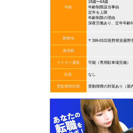
18歳〜64歳
年齢
年齢制限該当事由
定年を上限
年齢制限の理由
深夜労働あり、定年年齢6
勤務地
〒399-8102長野県安
最寄駅
マイカー通勤
可能（専用駐車場完備）
転勤
なし
受動喫煙対策
受動喫煙の対策あり（屋