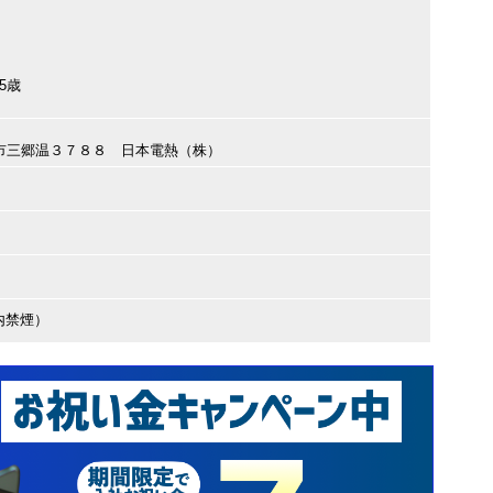
5歳
曇野市三郷温３７８８ 日本電熱（株）
内禁煙）