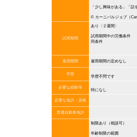
「少し興味がある」「話
©︎ カーニバルジョブ（Carni
あり〈２週間〉
試用期間中の労働条件
試用期間
同条件
雇用期間
雇用期間の定めなし
学歴
学歴不問です
必要な経験等
特になし
必要な免許・資格
普通自動車免許
制限あり（相談可）
年齢制限の範囲