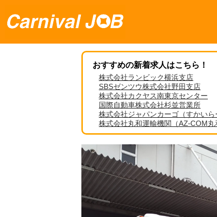
おすすめの新着求人はこちら！
株式会社ランビック横浜支店
SBSゼンツウ株式会社野田支店
株式会社カクヤス南東京センター
国際自動車株式会社杉並営業所
株式会社ジャパンカーゴ（すかいら
株式会社丸和運輸機関（AZ-COM