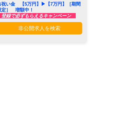
お祝い金 【5万円】▶︎【7万円】［期間
限定］ 増額中！
登録で必ずもらえるキャンペーン
非公開求人を検索