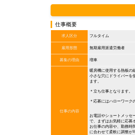
仕事概要
求人区分
フルタイム
雇用形態
無期雇用派遣労働者
募集の理由
増車
暖房機に使用する熱板の
小さな穴にドライバーを
ます。
＊立ち仕事となります
＊応募にはハローワーク
仕事の内容
お電話やショートメッセ
で、まずはお気軽に応募
お仕事の内容や、勤務時
に合わせて柔軟に調整が