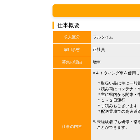
仕事概要
求人区分
フルタイム
雇用形態
正社員
募集の理由
増車
○４ｔウィング車を使用
＊取扱い品は主に一般
（積み荷はコンテナ・ケ
＊主に県内から関東・中
＊１～２日運行
＊手積みもございます
＊配送業務での高速道路
※未経験者でも研修・指
仕事の内容
ことができます。