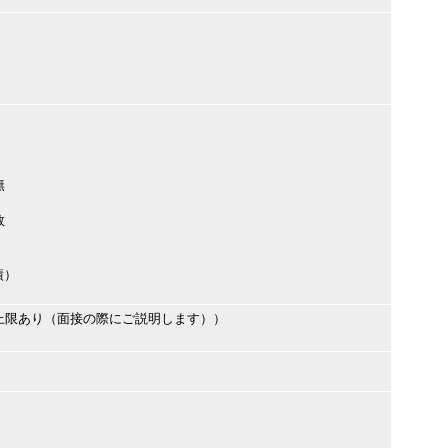
無
数
績）
上限あり（面接の際にご説明します））