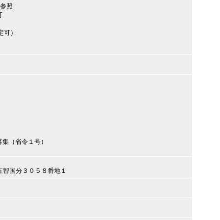
欄参照
可
定可）
募集（省令１号）
越市五智国分３０５８番地１