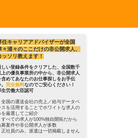
専任キャリアアドバイザーが全国
津々浦々のここだけの非公開求人、
コッソリ教えます！
厳しい登録条件をクリアした、全国数千
以上の優良事業所の中から、非公開求人
を含めてあなたのお仕事探しをお手伝
い。
完全無料
なのでご安心ください！
厚生労働大臣認可
・全国の運送会社の売上／給与データベ
ースを活用することでホワイトな求人の
みを厳選してご紹介
・すべての求人が100%独自開拓だから
急募案件や非公開求人が多数
・正社員のみ。派遣は一切掲載しません