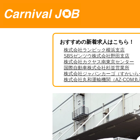
おすすめの新着求人はこちら！
株式会社ランビック横浜支店
SBSゼンツウ株式会社野田支店
株式会社カクヤス南東京センター
国際自動車株式会社杉並営業所
株式会社ジャパンカーゴ（すかいら
株式会社丸和運輸機関（AZ-COM