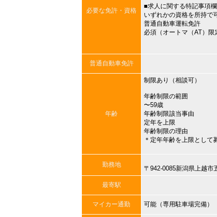
■求人に関する特記事項
必要な免許・資格
いずれかの資格を所持で
普通自動車運転免許
必須（オートマ（AT）限
普通自動車免許
制限あり（相談可）
年齢制限の範囲
〜59歳
年齢
年齢制限該当事由
定年を上限
年齢制限の理由
＊定年年齢を上限として
勤務地
〒942-0085新潟県上
最寄駅
マイカー通勤
可能（専用駐車場完備）