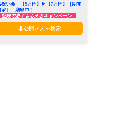
お祝い金 【5万円】▶︎【7万円】［期間
限定］ 増額中！
登録で必ずもらえるキャンペーン
非公開求人を検索