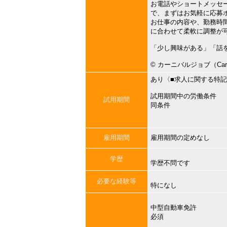
お電話やショートメッセ
で、まずはお気軽に応募
お仕事の内容や、勤務時
に合わせて柔軟に調整が
「少し興味がある」「話
©︎ カーニバルジョブ（Carni
あり〈■求人に関する特
試用期間中の労働条件
試用期間
同条件
雇用期間
雇用期間の定めなし
学歴
学歴不問です
必要な経験等
特になし
中型自動車免許
必須