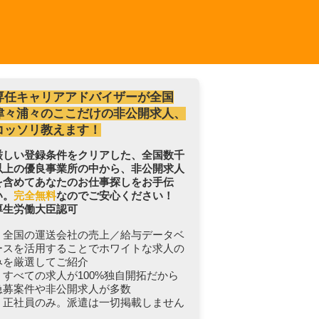
専任キャリアアドバイザーが全国
津々浦々のここだけの非公開求人、
コッソリ教えます！
厳しい登録条件をクリアした、全国数千
以上の優良事業所の中から、非公開求人
を含めてあなたのお仕事探しをお手伝
い。
完全無料
なのでご安心ください！
厚生労働大臣認可
・全国の運送会社の売上／給与データベ
ースを活用することでホワイトな求人の
みを厳選してご紹介
・すべての求人が100%独自開拓だから
急募案件や非公開求人が多数
・正社員のみ。派遣は一切掲載しません