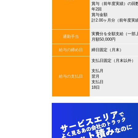
賞与（前年度実績）の回
年2回
賞与金額
計2.00ヶ月分（前年度実
実費分を全額支給（一部
通勤手当
月額50,000円
給与の締め日
締日固定（月末）
支払日固定（月末以外）
支払月
給与の支払日
翌月
支払日
18日