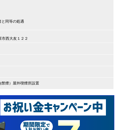
者と同等の処遇
田原市西大友１２２
内禁煙）屋外喫煙所設置