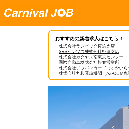
おすすめの新着求人はこちら！
株式会社ランビック横浜支店
SBSゼンツウ株式会社野田支店
株式会社カクヤス南東京センター
国際自動車株式会社杉並営業所
株式会社ジャパンカーゴ（すかいら
株式会社丸和運輸機関（AZ-COM