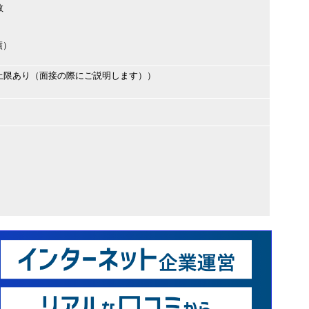
数
績）
上限あり（面接の際にご説明します））