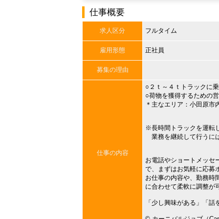
仕事概要
求人区分
フルタイム
雇用形態
正社員
募集の理由
○２ｔ～４ｔトラックに
○荷物を獲得するための
＊主なエリア：小田原市
※長時間トラックを運転
業務を継続して行うには
仕事の内容
お電話やショートメッセ
で、まずはお気軽に応募
お仕事の内容や、勤務時
に合わせて柔軟に調整が
「少し興味がある」「話
©︎ カーニバルジョブ（Carni