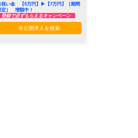
お祝い金 【5万円】▶︎【7万円】［期間
限定］ 増額中！
登録で必ずもらえるキャンペーン
非公開求人を検索