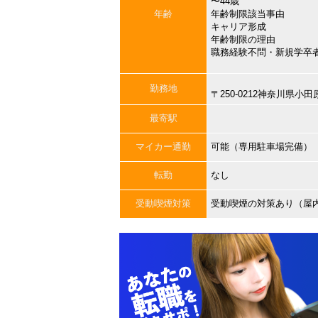
〜44歳
年齢
年齢制限該当事由
キャリア形成
年齢制限の理由
職務経験不問・新規学卒
勤務地
〒250-0212神奈川県小
最寄駅
マイカー通勤
可能（専用駐車場完備）
転勤
なし
受動喫煙対策
受動喫煙の対策あり（屋