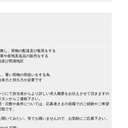
乗務し、荷物の配達及び集荷をする
営業や産地直送品の販売をする
内及び西湘地区
し、重い荷物の荷扱いをする為、
体力と持久力が必要です
ージにて担当者からより詳しい求人概要をお伝えさせて頂きますの
ボタンからご連絡下さい。
間・日数や条件については、応募者さまの前職でのご経験やご希望
可能です。
を聞いてみたい」等でも構いませんので、お気軽にご応募下さい。
val JOB）