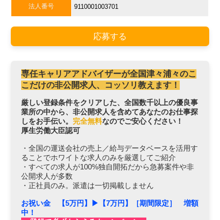
法人番号
9110001003701
応募する
専任キャリアアドバイザーが全国津々浦々のこ
こだけの非公開求人、コッソリ教えます！
厳しい登録条件をクリアした、全国数千以上の優良事
業所の中から、非公開求人を含めてあなたのお仕事探
しをお手伝い。
完全無料
なのでご安心ください！
厚生労働大臣認可
・全国の運送会社の売上／給与データベースを活用す
ることでホワイトな求人のみを厳選してご紹介
・すべての求人が100%独自開拓だから急募案件や非
公開求人が多数
・正社員のみ。派遣は一切掲載しません
お祝い金 【5万円】▶︎【7万円】［期間限定］ 増額
中！