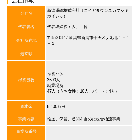
会社情報
新潟運輸株式会社（ニイガタウンユカブシキ
会社名
ガイシャ）
代表者名
代表取締役：坂井 操
〒950-0947 新潟県新潟市中央区女池北１－１
会社所在地
－１
最寄駅
企業全体
3500人
従業員数
就業場所
47人（うち女性：10人、パート：4人）
資本金
8,100万円
事業内容
輸送、保管、通関を含めた総合物流事業
事業所番号