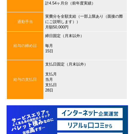
計4.54ヶ月分（前年度実績）
実費分を全額支給（一部上限あり（面接の際
通勤手当
にご説明します））
月額50,000円
締日固定（月末以外）
給与の締め日
毎月
15日
支払日固定（月末以外）
支払月
給与の支払日
当月
支払日
28日