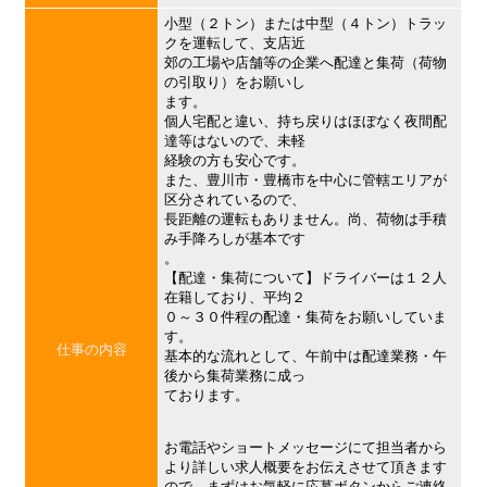
小型（２トン）または中型（４トン）トラッ
クを運転して、支店近
郊の工場や店舗等の企業へ配達と集荷（荷物
の引取り）をお願いし
ます。
個人宅配と違い、持ち戻りはほぼなく夜間配
達等はないので、未軽
経験の方も安心です。
また、豊川市・豊橋市を中心に管轄エリアが
区分されているので、
長距離の運転もありません。尚、荷物は手積
み手降ろしが基本です
。
【配達・集荷について】ドライバーは１２人
在籍しており、平均２
０～３０件程の配達・集荷をお願いしていま
す。
仕事の内容
基本的な流れとして、午前中は配達業務・午
後から集荷業務に成っ
ております。
お電話やショートメッセージにて担当者から
より詳しい求人概要をお伝えさせて頂きます
ので、まずはお気軽に応募ボタンからご連絡