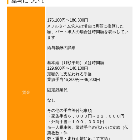
給与について
176,100円〜186,300円
※フルタイム求人の場合は月額に換算した
額、パート求人の場合は時間額を表示してい
ます
給与報酬の詳細
基本給（月額平均）又は時間額
129,900円〜140,100円
定額的に支払われる手当
業績手当46,200円〜46,200円
固定残業代
賃金
なし
その他の手当等付記事項
・家族手当６，０００円～２２，０００円
・外商手当～１００，０００円
※一人乗車後、業績手当の代わりに支給（伝
票枚数・件
数・重量・走行距離に応じて支給）