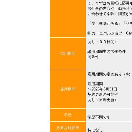
で、まずはお気軽に応募
お仕事の内容や、勤務時
に合わせて柔軟に調整が
「少し興味がある」「話
©︎ カーニバルジョブ（Carni
あり〈９０日間〉
試用期間中の労働条件
試用期間
同条件
雇用期間の定めあり（4
雇用期間
雇用期間
〜2023年3月31日
契約更新の可能性
あり（原則更新）
学歴
学歴不問です
必要な経験等
特になし