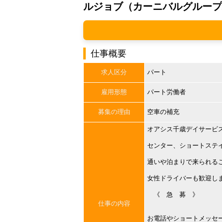
ルジョブ（カーニバルグループ
仕事概要
求人区分
パート
雇用形態
パート労働者
募集の理由
空車の補充
オアシス千歳デイサービ
センター、ショートステ
通いや泊まりで来られる
女性ドライバーも歓迎し
《 急 募 》
仕事の内容
お電話やショートメッセ