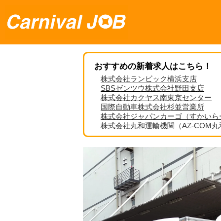
おすすめの新着求人はこちら！
株式会社ランビック横浜支店
SBSゼンツウ株式会社野田支店
株式会社カクヤス南東京センター
国際自動車株式会社杉並営業所
株式会社ジャパンカーゴ（すかいら
株式会社丸和運輸機関（AZ-COM