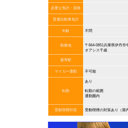
必要な免許・資格
普通自動車免許
年齢
不問
〒664-0851兵庫県伊
勤務地
オアシス千歳
最寄駅
マイカー通勤
不可能
あり
転勤
転勤の範囲
通勤圏内
受動喫煙対策
受動喫煙の対策あり（屋