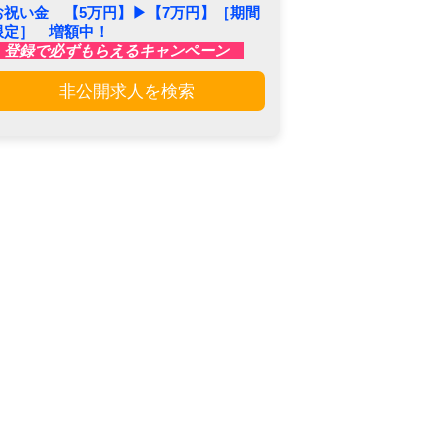
お祝い金 【5万円】▶︎【7万円】［期間
限定］ 増額中！
登録で必ずもらえるキャンペーン
非公開求人を検索