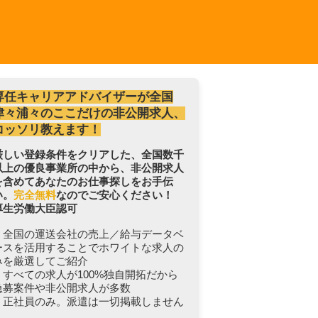
専任キャリアアドバイザーが全国
津々浦々のここだけの非公開求人、
コッソリ教えます！
厳しい登録条件をクリアした、全国数千
以上の優良事業所の中から、非公開求人
を含めてあなたのお仕事探しをお手伝
い。
完全無料
なのでご安心ください！
厚生労働大臣認可
・全国の運送会社の売上／給与データベ
ースを活用することでホワイトな求人の
みを厳選してご紹介
・すべての求人が100%独自開拓だから
急募案件や非公開求人が多数
・正社員のみ。派遣は一切掲載しません