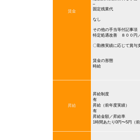
–
固定残業代
賃金
なし
その他の手当等付記事項
特定処遇改善 ８００円
〇勤務実績に応じて賞与
賃金の形態
時給
昇給制度
有
昇給（前年度実績）
昇給
有
昇給金額／昇給率
1時間あたり0円〜5円（