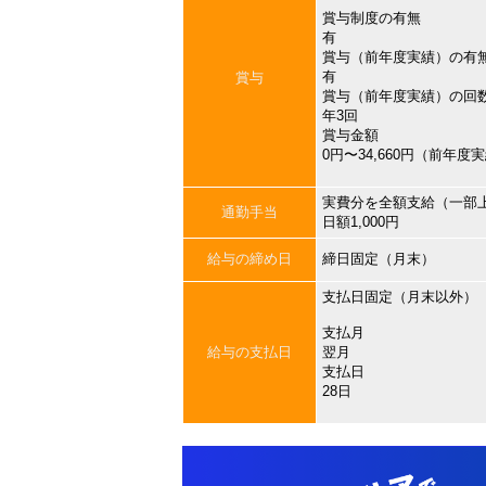
賞与制度の有無
有
賞与（前年度実績）の有
有
賞与
賞与（前年度実績）の回
年3回
賞与金額
0円〜34,660円（前年度
実費分を全額支給（一部
通勤手当
日額1,000円
給与の締め日
締日固定（月末）
支払日固定（月末以外）
支払月
給与の支払日
翌月
支払日
28日