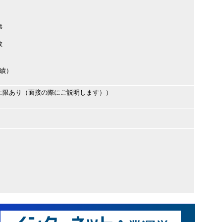
無
数
実績）
上限あり（面接の際にご説明します））