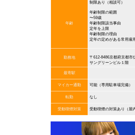
制限あり（相談可）
年齢制限の範囲
〜59歳
年齢
年齢制限該当事由
定年を上限
年齢制限の理由
定年の定めがある常用雇
〒612-8486京都府京
勤務地
サングリーンビル１階
最寄駅
マイカー通勤
可能（専用駐車場完備）
転勤
なし
受動喫煙対策
受動喫煙の対策あり（屋