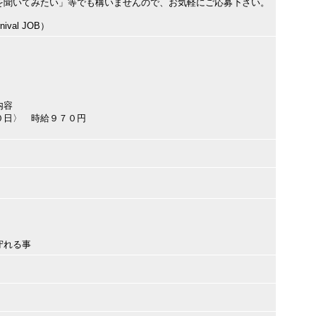
を聞いてみたい」等でも構いませんので、お気軽にご応募下さい。
val JOB）
内容
０日〉 時給９７０円
守れる事