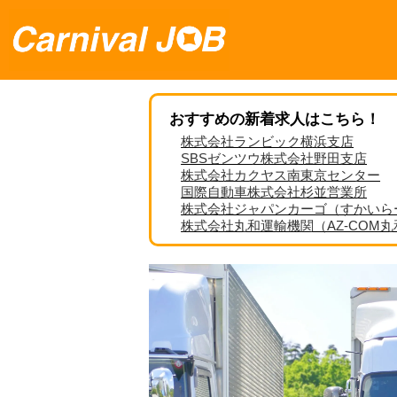
おすすめの新着求人はこちら！
株式会社ランビック横浜支店
SBSゼンツウ株式会社野田支店
株式会社カクヤス南東京センター
国際自動車株式会社杉並営業所
株式会社ジャパンカーゴ（すかいら
株式会社丸和運輸機関（AZ-COM