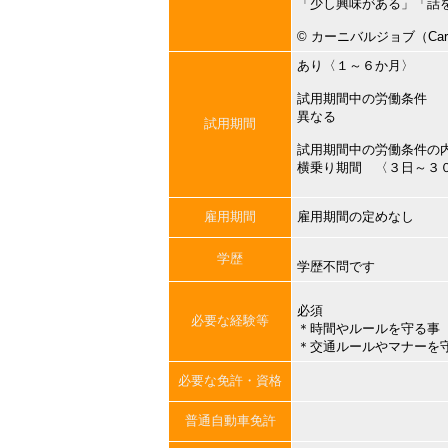
「少し興味がある」「話
©︎ カーニバルジョブ（Carni
あり〈１～６か月〉
試用期間中の労働条件
異なる
試用期間
試用期間中の労働条件の
横乗り期間 〈３日～３
雇用期間
雇用期間の定めなし
学歴
学歴不問です
必須
必要な経験等
＊時間やルールを守る事
＊交通ルールやマナーを
必要な免許・資格
普通自動車免許