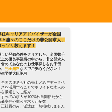
専任キャリアアドバイザーが全国
津々浦々のここだけの非公開求人、
コッソリ教えます！
厳しい登録条件をクリアした、全国数千
以上の優良事業所の中から、非公開求人
を含めてあなたのお仕事探しをお手伝
い。
完全無料
なのでご安心ください！
厚生労働大臣認可
・全国の運送会社の売上／給与データベ
ースを活用することでホワイトな求人の
みを厳選してご紹介
・すべての求人が100%独自開拓だから
急募案件や非公開求人が多数
・正社員のみ。派遣は一切掲載しません