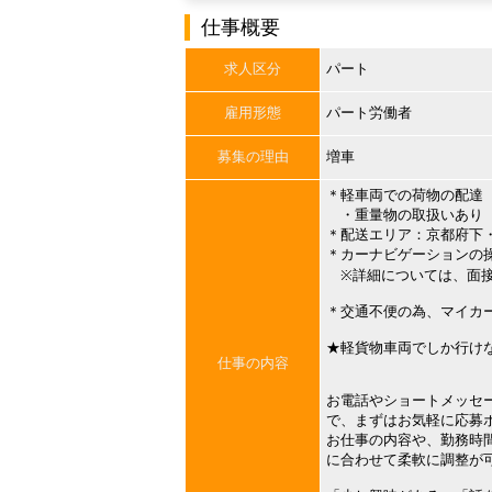
仕事概要
求人区分
パート
雇用形態
パート労働者
募集の理由
増車
＊軽車両での荷物の配達
・重量物の取扱いあり
＊配送エリア：京都府下
＊カーナビゲーションの
※詳細については、面接
＊交通不便の為、マイカ
★軽貨物車両でしか行けな
仕事の内容
お電話やショートメッセ
で、まずはお気軽に応募
お仕事の内容や、勤務時
に合わせて柔軟に調整が