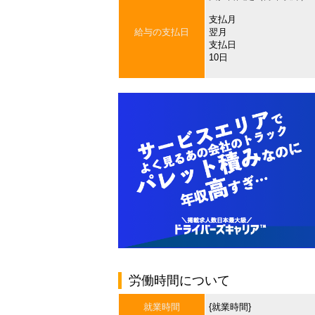
支払月
給与の支払日
翌月
支払日
10日
労働時間について
就業時間
{就業時間}