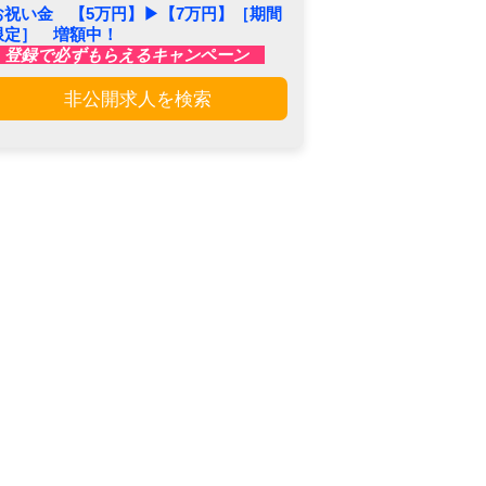
お祝い金 【5万円】▶︎【7万円】［期間
限定］ 増額中！
登録で必ずもらえるキャンペーン
非公開求人を検索