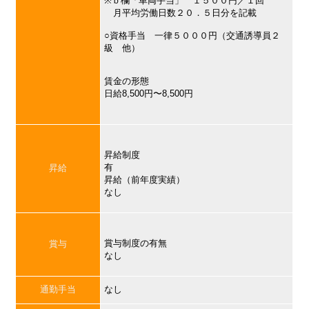
※ｂ欄「車両手当」 １５００円／１回
月平均労働日数２０．５日分を記載
○資格手当 一律５０００円（交通誘導員２
級 他）
賃金の形態
日給8,500円〜8,500円
昇給制度
有
昇給
昇給（前年度実績）
なし
賞与制度の有無
賞与
なし
通勤手当
なし