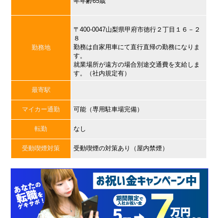
年年齢65歳
〒400-0047山梨県甲府市徳行２丁目１６－２
８
勤務は自家用車にて直行直帰の勤務になりま
勤務地
す。
就業場所が遠方の場合別途交通費を支給しま
す。（社内規定有）
最寄駅
マイカー通勤
可能（専用駐車場完備）
転勤
なし
受動喫煙対策
受動喫煙の対策あり（屋内禁煙）