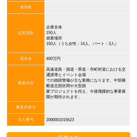
最寄駅
企業全体
150人
従業員数
就業場所
150人（うち女性：14人、パート：3人）
資本金
400万円
高速道路・国道・県道・市町村道における交
通誘導とイベント会場
での雑踏警備が主な業務になります。中部横
事業内容
断道北部区間や大型国
家プロジェクトを控え、今後飛躍的な事業展
開が期待されます。
事業所番号
法人番号
2090001015623