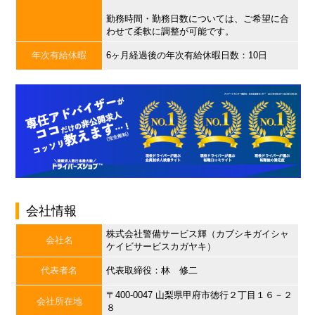
勤務時間・勤務日数については、ご希望に合
わせて柔軟に調整が可能です。
年次有給休暇
6ヶ月経過後の年次有給休暇日数：10日
会社情報
株式会社警備サービス輝（カブシキガイシャ
会社名
ケイビサービスカガヤキ）
代表者名
代表取締役：林 修二
〒400-0047 山梨県甲府市徳行２丁目１６－２
会社所在地
８