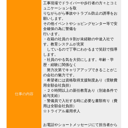
工事現場でドライバーや歩行者の方々とコミ
ュニケーションを取
りながらがら事故やトラブル防止の誘導をお
願いします。
その他イベントやショピングセンター等で安
全確保の為に警備を
行います。
・在籍の社員の９割が未経験の中途入社で
す。教育システムが充実
しているので丁寧にわかるまで笑顔で指導
します。
・社員のやる気を大切にします。年齢・学
歴・経験に関係なく
努力次第でキャリアアップできることがこ
の会社の魅力です。
・希望者には資格取得支援制度あり（受験費
用全額会社負担）
・２０時間以上の新任教育あり（別途条件で
仕事の内容
給与支給）
・警備員で入社する時に必要な書類有り（費
用は全額会社負担）
☆トライアル雇用求人
お電話やショートメッセージにて担当者から