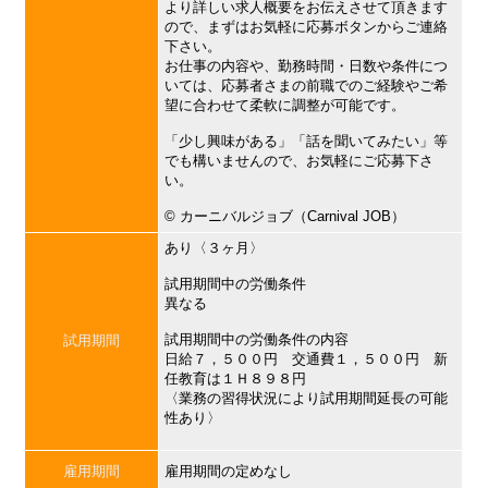
より詳しい求人概要をお伝えさせて頂きます
ので、まずはお気軽に応募ボタンからご連絡
下さい。
お仕事の内容や、勤務時間・日数や条件につ
いては、応募者さまの前職でのご経験やご希
望に合わせて柔軟に調整が可能です。
「少し興味がある」「話を聞いてみたい」等
でも構いませんので、お気軽にご応募下さ
い。
©︎ カーニバルジョブ（Carnival JOB）
あり〈３ヶ月〉
試用期間中の労働条件
異なる
試用期間中の労働条件の内容
試用期間
日給７，５００円 交通費１，５００円 新
任教育は１Ｈ８９８円
〈業務の習得状況により試用期間延長の可能
性あり〉
雇用期間
雇用期間の定めなし