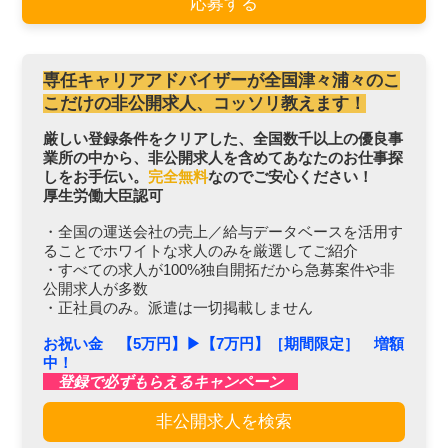
応募する
専任キャリアアドバイザーが全国津々浦々のこ
こだけの非公開求人、コッソリ教えます！
厳しい登録条件をクリアした、全国数千以上の優良事
業所の中から、非公開求人を含めてあなたのお仕事探
しをお手伝い。
完全無料
なのでご安心ください！
厚生労働大臣認可
・全国の運送会社の売上／給与データベースを活用す
ることでホワイトな求人のみを厳選してご紹介
・すべての求人が100%独自開拓だから急募案件や非
公開求人が多数
・正社員のみ。派遣は一切掲載しません
お祝い金 【5万円】▶︎【7万円】［期間限定］ 増額
中！
登録で必ずもらえるキャンペーン
非公開求人を検索