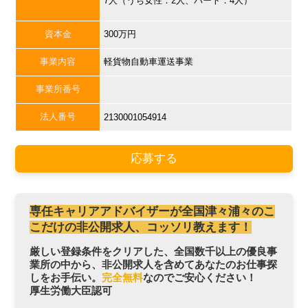
7人（うち女性：2人、パート：4人）
資本金
300万円
事業内容
軽貨物自動車運送事業
事業所番号
法人番号
2130001054914
応募する
専任キャリアアドバイザーが全国津々浦々のこ
こだけの非公開求人、コッソリ教えます！
厳しい登録条件をクリアした、全国数千以上の優良事
業所の中から、非公開求人を含めてあなたのお仕事探
しをお手伝い。
完全無料
なのでご安心ください！
厚生労働大臣認可