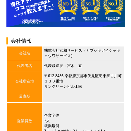
会社情報
株式会社京和サービス（カブシキガイシャキ
会社名
ョウワサービス）
代表者名
代表取締役：宮木 直
〒612-8486 京都府京都市伏見区羽束師古川町
会社所在地
３３０番地
サングリーンビル１階
最寄駅
企業全体
7人
従業員数
就業場所