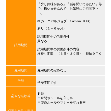
「少し興味がある」「話を聞いてみたい」等
でも構いませんので、お気軽にご応募下さ
い。
©︎ カーニバルジョブ（Carnival JOB）
あり〈１～６か月〉
試用期間中の労働条件
異なる
試用期間
試用期間中の労働条件の内容
横乗り期間 〈３日～３０日〉 時給９７０
円
雇用期間
雇用期間の定めなし
学歴
学歴不問です
必須
必要な経験等
＊時間やルールを守る事
＊交通ルールやマナーを守れる事
必要な免許・資格