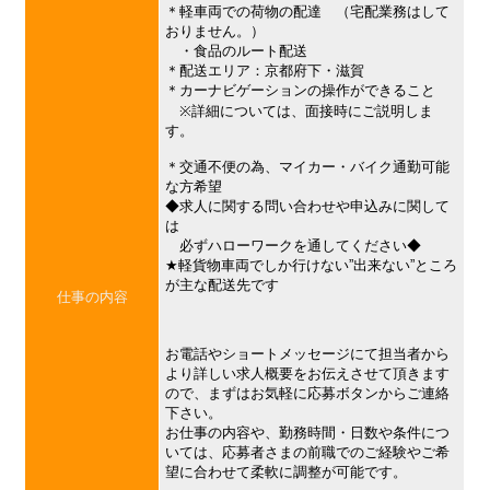
＊軽車両での荷物の配達 （宅配業務はして
おりません。）
・食品のルート配送
＊配送エリア：京都府下・滋賀
＊カーナビゲーションの操作ができること
※詳細については、面接時にご説明しま
す。
＊交通不便の為、マイカー・バイク通勤可能
な方希望
◆求人に関する問い合わせや申込みに関して
は
必ずハローワークを通してください◆
★軽貨物車両でしか行けない”出来ない”ところ
が主な配送先です
仕事の内容
お電話やショートメッセージにて担当者から
より詳しい求人概要をお伝えさせて頂きます
ので、まずはお気軽に応募ボタンからご連絡
下さい。
お仕事の内容や、勤務時間・日数や条件につ
いては、応募者さまの前職でのご経験やご希
望に合わせて柔軟に調整が可能です。