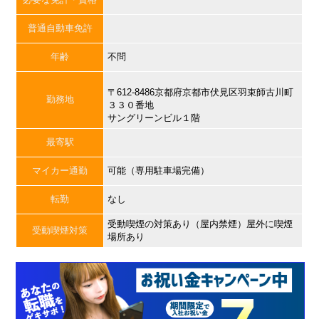
普通自動車免許
年齢
不問
〒612-8486京都府京都市伏見区羽束師古川町
勤務地
３３０番地
サングリーンビル１階
最寄駅
マイカー通勤
可能（専用駐車場完備）
転勤
なし
受動喫煙の対策あり（屋内禁煙）屋外に喫煙
受動喫煙対策
場所あり