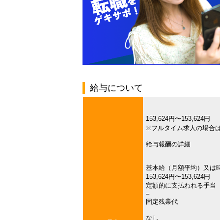
給与について
153,624円〜153,624円
※フルタイム求人の場合
給与報酬の詳細
基本給（月額平均）又は
153,624円〜153,624円
定額的に支払われる手当
–
固定残業代
なし