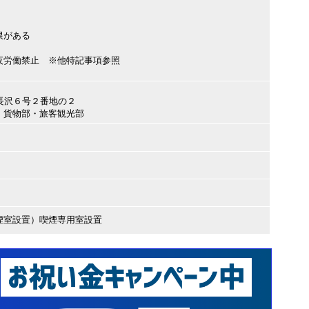
限がある
夜労働禁止 ※他特記事項参照
賀市長沢６号２番地の２
貨物部・旅客観光部
煙室設置）喫煙専用室設置