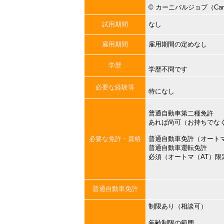
©︎ カーニバルジョブ（Carni
試用期間
なし
雇用期間
雇用期間の定めなし
学歴
学歴不問です
必要な経験等
特になし
普通自動車第二種免許
あれば尚可（お持ちでな
必要な免許・資格
普通自動車免許（オートマ
普通自動車運転免許
必須（オートマ（AT）限
普通自動車免許
制限あり（相談可）
年齢制限の範囲