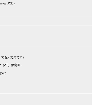
val JOB）
くても大丈夫です）
（AT）限定可）
定可）