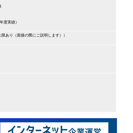
数
（前年度実績）
上限あり（面接の際にご説明します））