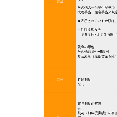
賃金
その他の手当等付記事項
扶養手当・住宅手当／規
★表示されている金額は
※月額換算方法
８８８円×１７３時間（
賃金の形態
その他888円〜888円
歩合給制（最低賃金保障
昇給制度
昇給
なし
賞与制度の有無
有
賞与（前年度実績）の有