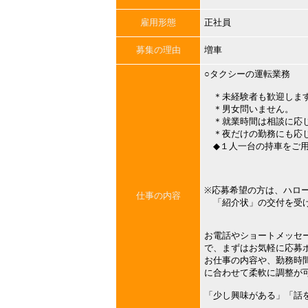
雇用形態
正社員
募集の理由
増車
○タクシーの運転業務
＊未経験者も歓迎します
＊男女問いません。
＊就業時間は相談に応
＊夜だけの勤務にも応
◆１人一台の持車をご用
※応募希望の方は、ハロ
仕事の内容
「紹介状」の交付を受
お電話やショートメッセ
で、まずはお気軽に応募
お仕事の内容や、勤務時
に合わせて柔軟に調整が
「少し興味がある」「話