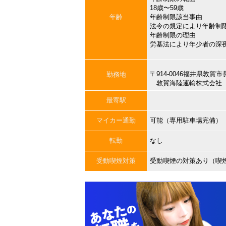
18歳〜59歳
年齢
年齢制限該当事由
法令の規定により年齢制
年齢制限の理由
労基法により年少者の深
〒914-0046福井県敦
勤務地
敦賀海陸運輸株式会社 
最寄駅
マイカー通勤
可能（専用駐車場完備）
転勤
なし
受動喫煙対策
受動喫煙の対策あり（喫