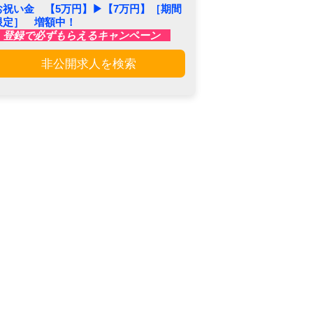
お祝い金 【5万円】▶︎【7万円】［期間
限定］ 増額中！
登録で必ずもらえるキャンペーン
非公開求人を検索