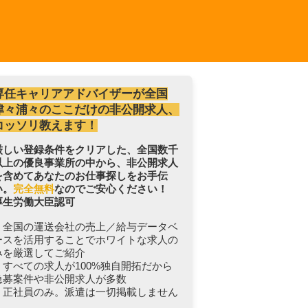
専任キャリアアドバイザーが全国
津々浦々のここだけの非公開求人、
コッソリ教えます！
厳しい登録条件をクリアした、全国数千
以上の優良事業所の中から、非公開求人
を含めてあなたのお仕事探しをお手伝
い。
完全無料
なのでご安心ください！
厚生労働大臣認可
・全国の運送会社の売上／給与データベ
ースを活用することでホワイトな求人の
みを厳選してご紹介
・すべての求人が100%独自開拓だから
急募案件や非公開求人が多数
・正社員のみ。派遣は一切掲載しません