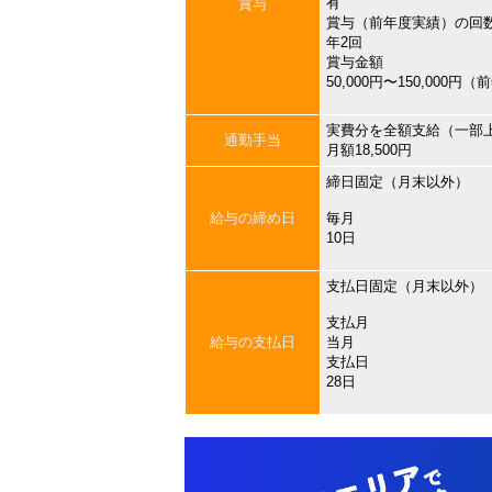
有
賞与
賞与（前年度実績）の回
年2回
賞与金額
50,000円〜150,000円
実費分を全額支給（一部
通勤手当
月額18,500円
締日固定（月末以外）
給与の締め日
毎月
10日
支払日固定（月末以外）
支払月
給与の支払日
当月
支払日
28日