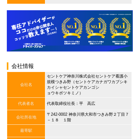
会社情報
セントケア神奈川株式会社セントケア看護小
規模つきみ野（セントケアカナガワカブシキ
会社名
カイシャセントケアカンゴシ
ョウキボツキミノ）
代表者名
代表取締役社長：平 高広
〒242-0002 神奈川県大和市つきみ野２丁目７
会社所在地
－１８ １階
最寄駅