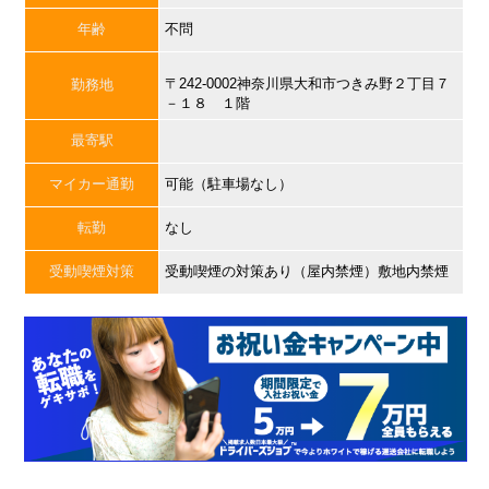
年齢
不問
〒242-0002神奈川県大和市つきみ野２丁目７
勤務地
－１８ １階
最寄駅
マイカー通勤
可能（駐車場なし）
転勤
なし
受動喫煙対策
受動喫煙の対策あり（屋内禁煙）敷地内禁煙