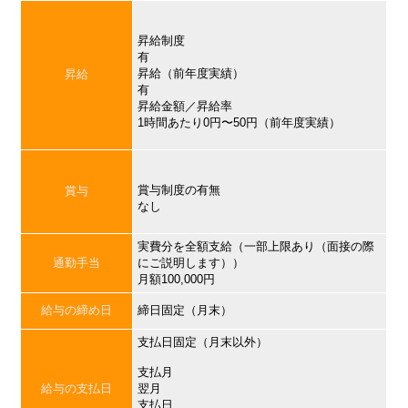
昇給制度
有
昇給（前年度実績）
昇給
有
昇給金額／昇給率
1時間あたり0円〜50円（前年度実績）
賞与制度の有無
賞与
なし
実費分を全額支給（一部上限あり（面接の際
通勤手当
にご説明します））
月額100,000円
給与の締め日
締日固定（月末）
支払日固定（月末以外）
支払月
給与の支払日
翌月
支払日