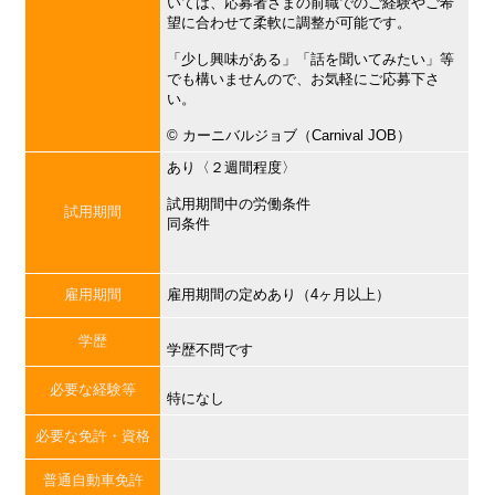
いては、応募者さまの前職でのご経験やご希
望に合わせて柔軟に調整が可能です。
「少し興味がある」「話を聞いてみたい」等
でも構いませんので、お気軽にご応募下さ
い。
©︎ カーニバルジョブ（Carnival JOB）
あり〈２週間程度〉
試用期間中の労働条件
試用期間
同条件
雇用期間
雇用期間の定めあり（4ヶ月以上）
学歴
学歴不問です
必要な経験等
特になし
必要な免許・資格
普通自動車免許