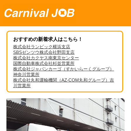
おすすめの新着求人はこちら！
株式会社ランビック横浜支店
SBSゼンツウ株式会社野田支店
株式会社カクヤス南東京センター
国際自動車株式会社杉並営業所
株式会社ジャパンカーゴ（すかいらーくグループ）
神奈川営業所
株式会社丸和運輸機関（AZ-COM丸和グループ）吉
川営業所