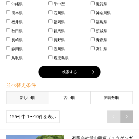
沖縄県
準中型
滋賀県
熊本県
石川県
神奈川県
福井県
福岡県
福島県
秋田県
群馬県
茨城県
長崎県
長野県
青森県
静岡県
香川県
高知県
鳥取県
鹿児島県
並べ替え条件
新しい順
古い順
閲覧数順
155件中 1〜10件を表示


有限会社武山商運（ユウゲンガ