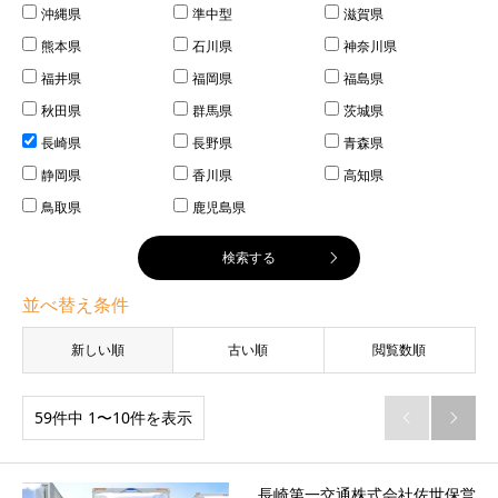
沖縄県
準中型
滋賀県
熊本県
石川県
神奈川県
福井県
福岡県
福島県
秋田県
群馬県
茨城県
長崎県
長野県
青森県
静岡県
香川県
高知県
鳥取県
鹿児島県
並べ替え条件
新しい順
古い順
閲覧数順
59件中 1〜10件を表示


長崎第一交通株式会社佐世保営