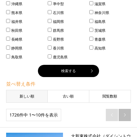
沖縄県
準中型
滋賀県
熊本県
石川県
神奈川県
福井県
福岡県
福島県
秋田県
群馬県
茨城県
長崎県
長野県
青森県
静岡県
香川県
高知県
鳥取県
鹿児島県
並べ替え条件
新しい順
古い順
閲覧数順
1726件中 1〜10件を表示


大新東株式会社（ダイシントウ