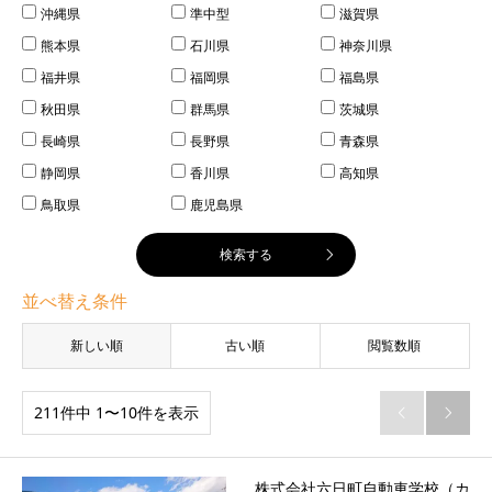
沖縄県
準中型
滋賀県
熊本県
石川県
神奈川県
福井県
福岡県
福島県
秋田県
群馬県
茨城県
長崎県
長野県
青森県
静岡県
香川県
高知県
鳥取県
鹿児島県
並べ替え条件
新しい順
古い順
閲覧数順
211件中 1〜10件を表示


株式会社六日町自動車学校（カ