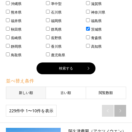
沖縄県
準中型
滋賀県
熊本県
石川県
神奈川県
福井県
福岡県
福島県
秋田県
群馬県
茨城県
長崎県
長野県
青森県
静岡県
香川県
高知県
鳥取県
鹿児島県
並べ替え条件
新しい順
古い順
閲覧数順
229件中 1〜10件を表示


阿久津農園（アクツノウエン）